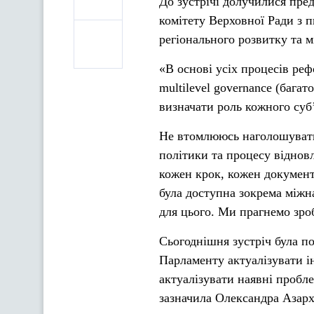
До зустрічі долучилися пре
комітету Верховної Ради з п
регіонального розвитку та м
«В основі усіх процесів ре
multilevel governance (бага
визначати роль кожного суб’є
Не втомлююсь наголошувати,
політики та процесу віднов
кожен крок, кожен документ
була доступна зокрема між
для цього. Ми прагнемо зроб
Сьогоднішня зустріч була 
Парламенту актуалізувати і
актуалізувати наявні пробле
зазначила Олександра Азарх