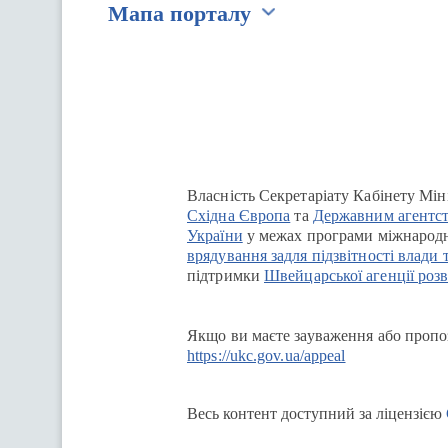
Мапа порталу
Перейти на сайт Ukraine.ua
Власність Секретаріату Кабінету Мін
Східна Європа
та
Державним агентст
України
у межах програми міжнародн
врядування задля підзвітності влади 
підтримки
Швейцарської агенції розв
Якщо ви маєте зауваження або пропоз
https://ukc.gov.ua/appeal
Весь контент доступний за ліцензією