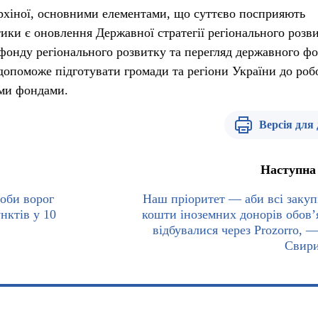
рхіної, основними елементами, що суттєво посприяють
ітики є оновлення Державної стратегії регіонального розв
онду регіонального розвитку та перегляд державного ф
 допоможе підготувати громади та регіони України до роб
ми фондами.
Версія для
Наступна
оби ворог
Наш пріоритет — аби всі закупі
нктів у 10
кошти іноземних донорів обов’
відбувалися через Prozorro, 
Свири