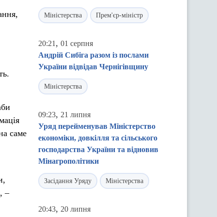
ання,
Міністерства
Прем'єр-міністр
,
20:21
01 серпня
Андрій Сибіга разом із послами
України відвідав Чернігівщину
ть.
Міністерства
аби
,
09:23
21 липня
мація
Уряд перейменував Міністерство
на саме
економіки, довкілля та сільського
господарства України та відновив
Мінагрополітики
и,
Засідання Уряду
Міністерства
, –
,
20:43
20 липня