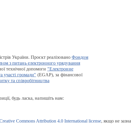
істрів України. Проєкт реалізовано
Фондом
вом з питань електронного урядування
ої технічної допомоги
"Електронне
та участі громади"
(EGAP), за фінансової
итку та співробітництва
иції, будь ласка, напишіть нам:
Creative Commons Attribution 4.0 International license
, якщо не зазн