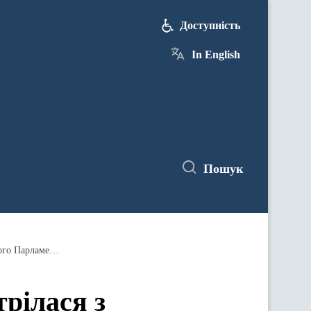
Доступність
In English
Пошук
Команда Мінінфраструктури зустрілася з делегацією Комітету з питань регіонального розвитку Європейського Парламенту
рілася з