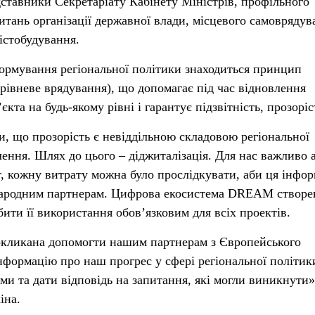
дставники Секретаріату Кабінету Міністрів, профільного
итань організації державної влади, місцевого самоврядув
істобудування.
формування регіональної політики знаходиться принцип
торівневе врядування), що допомагає під час відновлення
кта на будь-якому рівні і гарантує підзвітність, прозоріс
 що прозорість є невіддільною складовою регіональної
лення. Шлях до цього – діджиталізація. Для нас важливо 
, кожну витрату можна було прослідкувати, аби ця інфор
народним партнерам. Цифрова екосистема DREAM створе
ити її використання обов’язковим для всіх проектів.
покликана допомогти нашим партнерам з Європейського
нформацію про наш прогрес у сфері регіональної політик
ми та дати відповідь на запитання, які могли виникнути»
іна.