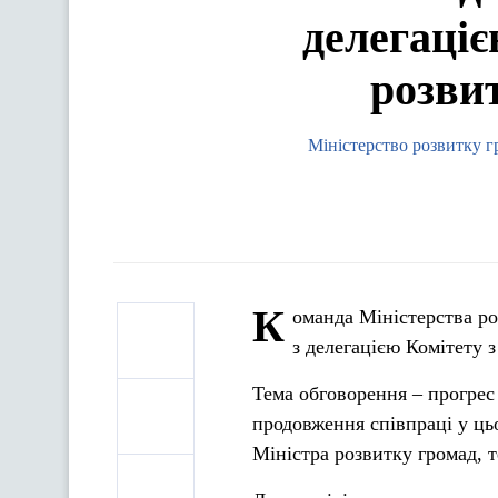
делегаціє
розви
Міністерство розвитку г
К
оманда Міністерства ро
з делегацією Комітету 
Тема обговорення – прогрес 
продовження співпраці у ць
Міністра розвитку громад, 