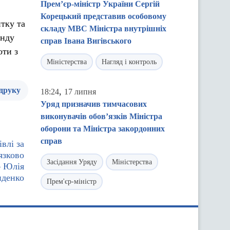
Прем’єр-міністр України Сергій
Корецький представив особовому
итку та
складу МВС Міністра внутрішніх
онду
справ Івана Вигівського
оти з
Міністерства
Нагляд і контроль
 друку
,
18:24
17 липня
Уряд призначив тимчасових
виконувачів обов’язків Міністра
оборони та Міністра закордонних
справ
влі за
язково
Засідання Уряду
Міністерства
— Юлія
денко
Прем'єр-міністр