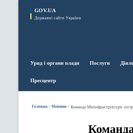
до
основного
GOV.UA
вмісту
Державні сайти України
Уряд і органи влади
Послуги
Діял
Пресцентр
Головна
Новини
Команда