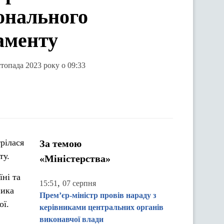
іонального
аменту
стопада 2023 року о 09:33
рілася
За темою
ту.
«Міністерства»
їні та
,
15:51
07 серпня
ника
Прем’єр-міністр провів нараду з
ої.
керівниками центральних органів
виконавчої влади