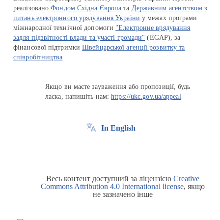
реалізовано
Фондом Східна Європа
та
Державним агентством з
питань електронного урядування України
у межах програми
міжнародної технічної допомоги
"Електронне врядування
задля підзвітності влади та участі громади"
(EGAP), за
фінансової підтримки
Швейцарської агенції розвитку та
співробітництва
Якщо ви маєте зауваження або пропозиції, будь
ласка, напишіть нам:
https://ukc.gov.ua/appeal
In English
Весь контент доступний за ліцензією
Creative
Commons Attribution 4.0 International license
, якщо
не зазначено інше