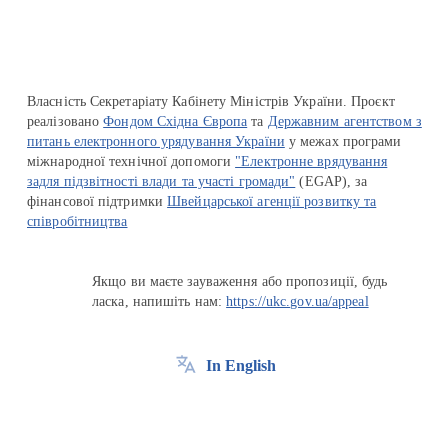
Власність Секретаріату Кабінету Міністрів України. Проєкт
реалізовано
Фондом Східна Європа
та
Державним агентством з
питань електронного урядування України
у межах програми
міжнародної технічної допомоги
"Електронне врядування
задля підзвітності влади та участі громади"
(EGAP), за
фінансової підтримки
Швейцарської агенції розвитку та
співробітництва
Якщо ви маєте зауваження або пропозиції, будь
ласка, напишіть нам:
https://ukc.gov.ua/appeal
In English