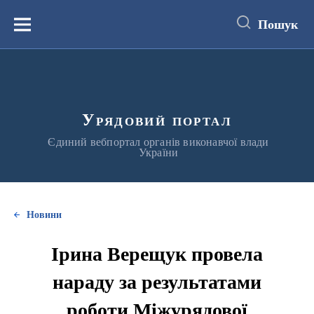
до
основного
Пошук
вмісту
Меню
Урядовий портал
Єдиний вебпортал органів виконавчої влади
України
Новини
Ірина Верещук провела
нараду за результатами
роботи Міжурядової