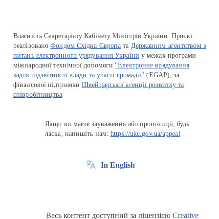
Власність Секретаріату Кабінету Міністрів України. Проєкт
реалізовано
Фондом Східна Європа
та
Державним агентством з
питань електронного урядування України
у межах програми
міжнародної технічної допомоги
"Електронне врядування
задля підзвітності влади та участі громади"
(EGAP), за
фінансової підтримки
Швейцарської агенції розвитку та
співробітництва
Якщо ви маєте зауваження або пропозиції, будь
ласка, напишіть нам:
https://ukc.gov.ua/appeal
In English
Весь контент доступний за ліцензією
Creative