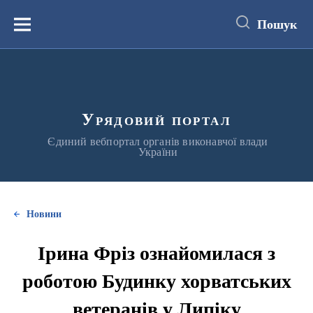
до
основного
Пошук
вмісту
Меню
Урядовий портал
Єдиний вебпортал органів виконавчої влади
України
Новини
Ірина Фріз ознайомилася з
роботою Будинку хорватських
ветеранів у Липіку