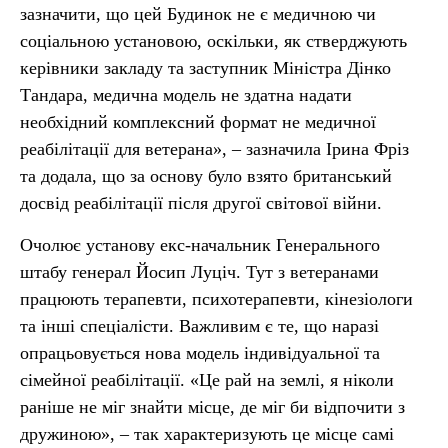
зазначити, що цей Будинок не є медичною чи
соціальною установою, оскільки, як стверджують
керівники закладу та заступник Міністра Дінко
Тандара, медична модель не здатна надати
необхідний комплексний формат не медичної
реабілітації для ветерана», – зазначила Ірина Фріз
та додала, що за основу було взято британський
досвід реабілітації після другої світової війни.
Очолює установу екс-начальник Генерального
штабу генерал Йосип Луціч. Тут з ветеранами
працюють терапевти, психотерапевти, кінезіологи
та інші спеціалісти. Важливим є те, що наразі
опрацьовується нова модель індивідуальної та
сімейної реабілітації. «Це рай на землі, я ніколи
раніше не міг знайти місце, де міг би відпочити з
дружиною», – так характеризують це місце самі