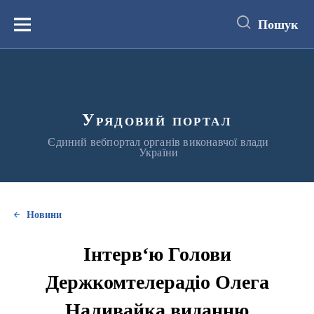
до
основного
Пошук
вмісту
Меню
Урядовий портал
Єдиний вебпортал органів виконавчої влади
України
Новини
Інтерв‘ю Голови
Держкомтелерадіо Олега
Наливайка виданню