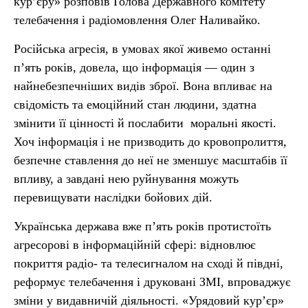
кур’єру» розповів Голова Державного комітету
телебачення і радіомовлення Олег Наливайко.
Російська агресія, в умовах якої живемо останні
п’ять років, довела, що інформація — один з
найнебезпечніших видів зброї. Вона впливає на
свідомість та емоційний стан людини, здатна
змінити її цінності й послабити моральні якості.
Хоч інформація і не призводить до кровопролиття,
безпечне ставлення до неї не зменшує масштабів її
впливу, а завдані нею руйнування можуть
перевищувати наслідки бойових дій.
Українська держава вже п’ять років протистоїть
агресорові в інформаційній сфері: відновлює
покриття радіо- та телесигналом на сході й півдні,
реформує телебачення і друковані ЗМІ, впроваджує
зміни у видавничій діяльності. «Урядовий кур’єр»