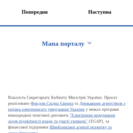
Попередня
Наступна
Мапа порталу
Перейти на сайт Ukraine.ua
Власність Секретаріату Кабінету Міністрів України. Проєкт
реалізовано
Фондом Східна Європа
та
Державним агентством з
питань електронного урядування України
у межах програми
міжнародної технічної допомоги
"Електронне врядування
задля підзвітності влади та участі громади"
(EGAP), за
фінансової підтримки
Швейцарської агенції розвитку та