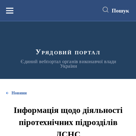
до
основного
Пошук
вмісту
Меню
Урядовий портал
Єдиний вебпортал органів виконавчої влади
України
Новини
Інформація щодо діяльності
піротехнічних підрозділів
ДСНС