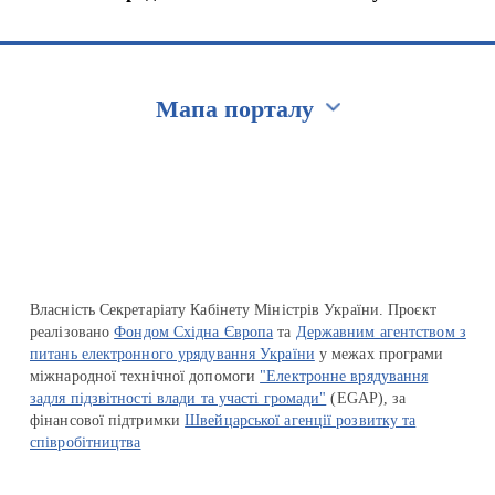
Мапа порталу
Перейти на сайт Ukraine.ua
Власність Секретаріату Кабінету Міністрів України. Проєкт
реалізовано
Фондом Східна Європа
та
Державним агентством з
питань електронного урядування України
у межах програми
міжнародної технічної допомоги
"Електронне врядування
задля підзвітності влади та участі громади"
(EGAP), за
фінансової підтримки
Швейцарської агенції розвитку та
співробітництва