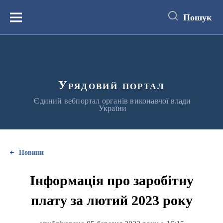
до
основного
Пошук
вмісту
Меню
Урядовий портал
Єдиний вебпортал органів виконавчої влади
України
Новини
Інформація про заробітну
плату за лютий 2023 року