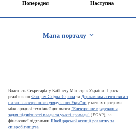
Попередня
Наступна
Мапа порталу
Перейти на сайт Ukraine.ua
Власність Секретаріату Кабінету Міністрів України. Проєкт
реалізовано
Фондом Східна Європа
та
Державним агентством з
питань електронного урядування України
у межах програми
міжнародної технічної допомоги
"Електронне врядування
задля підзвітності влади та участі громади"
(EGAP), за
фінансової підтримки
Швейцарської агенції розвитку та
співробітництва