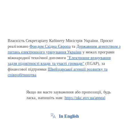
Перейти на сайт Ukraine.ua
Власність Секретаріату Кабінету Міністрів України. Проєкт
реалізовано
Фондом Східна Європа
та
Державним агентством з
питань електронного урядування України
у межах програми
міжнародної технічної допомоги
"Електронне врядування
задля підзвітності влади та участі громади"
(EGAP), за
фінансової підтримки
Швейцарської агенції розвитку та
співробітництва
Якщо ви маєте зауваження або пропозиції, будь
ласка, напишіть нам:
https://ukc.gov.ua/appeal
In English