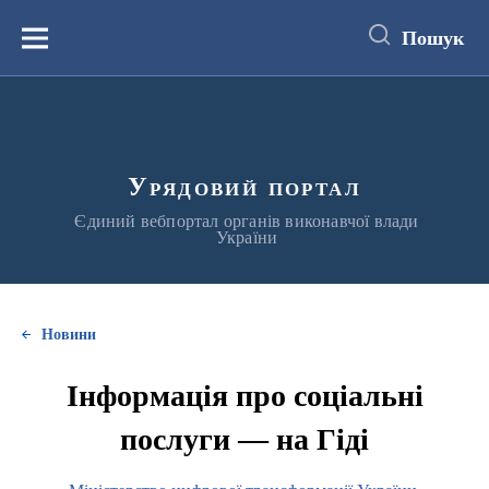
до
основного
Пошук
вмісту
Меню
Урядовий портал
Єдиний вебпортал органів виконавчої влади
України
Новини
Інформація про соціальні
послуги — на Гіді