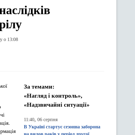
 наслідків
рілу
у о 13:08
кої
За темами:
«Нагляд і контроль»,
«Надзвичайні ситуації»
о
чі
,
11:40
06 серпня
ція.
В Україні стартує сезонна заборона
ормація
на вилов раків у період другої