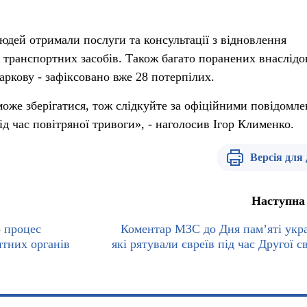
людей отримали послуги та консультації з відновлення
 транспортних засобів. Також багато поранених внаслідо
аркову - зафіксовано вже 28 потерпілих.
 може зберігатися, тож слідкуйте за офіційними повідомл
ід час повітряної тривоги», - наголосив Ігор Клименко.
Версія для
Наступна
 процес
Коментар МЗС до Дня пам’яті укра
итних органів
які рятували євреїв під час Другої с