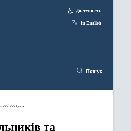
Доступність
In English
Пошук
аного обстрілу
льників та