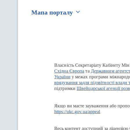
Мапа порталу
Перейти на сайт Ukraine.ua
Власність Секретаріату Кабінету Мін
Східна Європа
та
Державним агентст
України
у межах програми міжнародн
врядування задля підзвітності влади 
підтримки
Швейцарської агенції розв
Якщо ви маєте зауваження або пропоз
https://ukc.gov.ua/appeal
Весь контент доступний за ліцензією