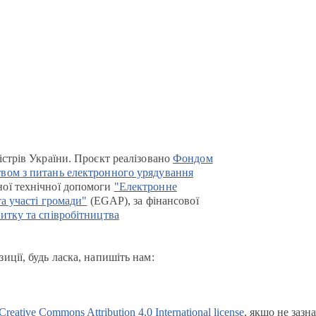
істрів України. Проєкт реалізовано
Фондом
вом з питань електронного урядування
ої технічної допомоги
"Електронне
та участі громади"
(EGAP), за фінансової
итку та співробітництва
иції, будь ласка, напишіть нам:
Creative Commons Attribution 4.0 International license
, якщо не зазн