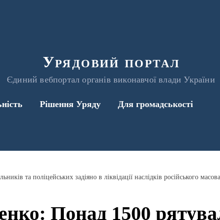
Урядовий портал
Єдиний вебпортал органів виконавчої влади України
ьність
Рішення Уряду
Для громадськості
ьників та поліцейських задіяно в ліквідації наслідків російського масов
енко: Понад 1500 рятува