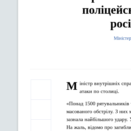
поліцейсь
рос
Міністер
М
іністр внутрішніх спр
атаки по столиці.
«Понад 1500 рятувальників т
масованого обстрілу. З них 
зазнала найбільшого удару.
На жаль, відомо про загибли