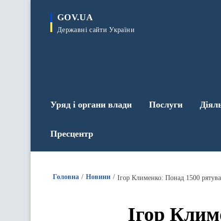
до
основного
GOV.UA
вмісту
Державні сайти України
Уряд і органи влади
Послуги
Діял
Пресцентр
Головна
Новини
Ігор Клименко: Понад 1500 рятувал
Ігор Клим