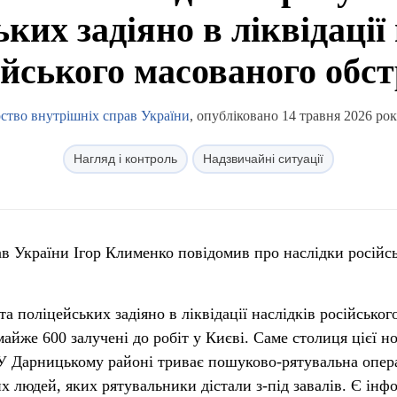
ких задіяно в ліквідації
ійського масованого обст
ство внутрішніх справ України
, опубліковано 14 травня 2026 рок
Нагляд і контроль
Надзвичайні ситуації
ав України Ігор Клименко повідомив про наслідки російсь
а поліцейських задіяно в ліквідації наслідків російськог
майже 600 залучені до робіт у Києві. Саме столиця цієї но
 У Дарницькому районі триває пошуково-рятувальна опера
х людей, яких рятувальники дістали з-під завалів. Є інф