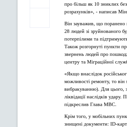
про більш як 10 зниклих бе
розрахунків», - написав Мін
Він зауважив, що поранено н
28 людей зі зруйнованого б
потерпілими та підтримують
Також розгорнуті пункти при
звернень людей про пошкодж
центру та Міграційної служ
«Якщо внаслідок російськог
можливості ремонту, то він 
вибракуванню). Для цього, 
ліквідації наслідків удару. 
підкреслив Глава МВС.
Крім того, у мобільних пун
знищені документи: ID-карт