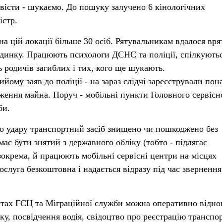
звісти - шукаємо. До пошуку залучено 6 кінологічних
істр.
а цій локації більше 30 осіб. Рятувальникам вдалося вр
удинку. Працюють психологи ДСНС та поліції, спілкуютьс
 родичів загиблих і тих, кого ще шукають.
йому заяв до поліції - на зараз слідчі зареєстрували пон
ення майна. Поруч - мобільні пункти Головного сервісн
би.
о удару транспортний засіб знищено чи пошкоджено без
має бути знятий з державного обліку (тобто - підлягає
зокрема, й працюють мобільні сервісні центри на місцях
Послуга безкоштовна і надається відразу під час звернення
ктах ГСЦ та Міграційної служби можна оперативно відн
ку, посвідчення водія, свідоцтво про реєстрацію транспо