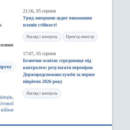
,
21:16
05 серпня
Уряд завершив аудит виконання
к
планів стійкості
Нагляд і контроль
Прем'єр-міністр
еннями
,
17:07
05 серпня
Безпечне освітнє середовище під
 друку
контролем: результати перевірок
Держпродспоживслужби за перше
півріччя 2026 року
Нагляд і контроль
їнців,
вітової
війни