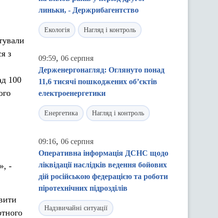
линьки, - Держрибагентство
Екологія
Нагляд і контроль
ятували
я з
,
09:59
06 серпня
Держенергонагляд: Оглянуто понад
ад 100
11,6 тисячі пошкоджених об’єктів
ого
електроенергетики
Енергетика
Нагляд і контроль
,
09:16
06 серпня
Оперативна інформація ДСНС щодо
ліквідації наслідків ведення бойових
», -
дій російською федерацією та роботи
піротехнічних підрозділів
овити
Надзвичайні ситуації
ртного