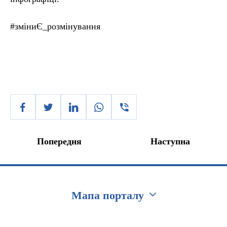
#зміниЄ_розмінування
Попередня
Наступна
Мапа порталу
Перейти на сайт Ukraine.ua