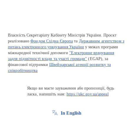
Власність Секретаріату Кабінету Міністрів України. Проєкт
реалізовано
Фондом Східна Європа
та
Державним агентством з
питань електронного урядування України
у межах програми
міжнародної технічної допомоги
"Електронне врядування
задля підзвітності влади та участі громади"
(EGAP), за
фінансової підтримки
Швейцарської агенції розвитку та
співробітництва
Якщо ви маєте зауваження або пропозиції, будь
ласка, напишіть нам:
https://ukc.gov.ua/appeal
In English