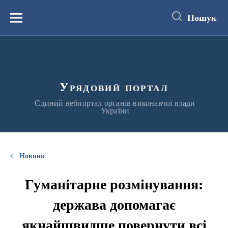
до
основного
Пошук
вмісту
Меню
Урядовий портал
Єдиний вебпортал органів виконавчої влади
України
Новини
Гуманітарне розмінування:
держава допомагає
якнайшвидше повернути всі