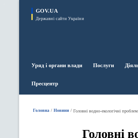
до
основного
GOV.UA
вмісту
Державні сайти України
Уряд і органи влади
Послуги
Діял
Пресцентр
Головна
Новини
Головні водно-екологічні проблем
Головні в