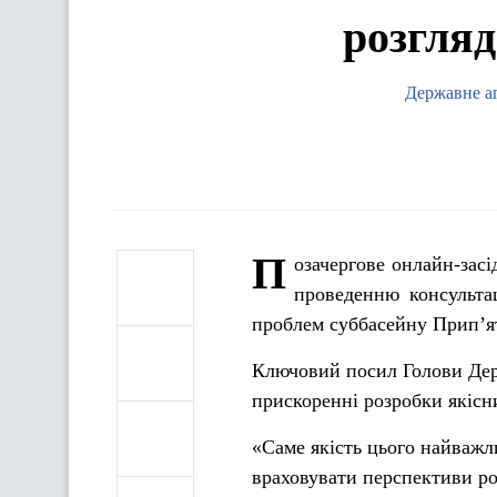
розгляд
Державне аг
П
озачергове онлайн-засі
проведенню консультац
проблем суббасейну Прип’ят
Ключовий посил Голови Дер
прискоренні розробки якісн
«Саме якість цього найважл
враховувати перспективи роз