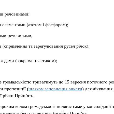
ми речовинами;
 елементами (азотом і фосфором);
ими речовинами;
и (спрямлення та зарегулювання русел річок);
ходами (зокрема пластиком);
з громадськістю триватимуть до 15 вересня поточного рок
и пропозиції (
шляхом заповнення анкети
) для лікування
ї річки Прип’ять.
ироким колом громадськості полягає саме у консолідації 
ягнення доброго стану вод басейну Прип’яті.