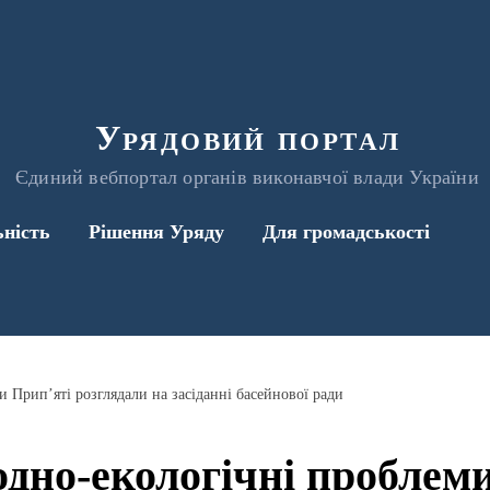
Урядовий портал
Єдиний вебпортал органів виконавчої влади України
ьність
Рішення Уряду
Для громадськості
и Прип’яті розглядали на засіданні басейнової ради
одно-екологічні проблем