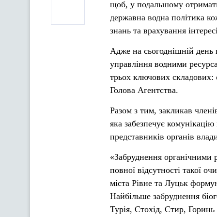
щоб, у подальшому отримати
державна водна політика ко
знань та врахування інтересі
Адже на сьогоднішній день г
управління водними ресурс
трьох ключових складових: 
Голова Агентства.
Разом з тим, закликав члені
яка забезпечує комунікацію 
представників органів влади
«Забруднення органічними р
повної відсутності такої оч
міста Рівне та Луцьк форму
Найбільше забруднення біог
Турія, Стохід, Стир, Горинь