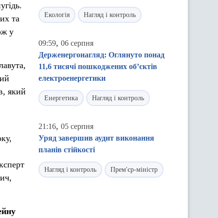
угідь.
Екологія
Нагляд і контроль
их та
ож у
,
09:59
06 серпня
Держенергонагляд: Оглянуто понад
лавута,
11,6 тисячі пошкоджених об’єктів
кий
електроенергетики
в, який
Енергетика
Нагляд і контроль
,
21:16
05 серпня
ку,
Уряд завершив аудит виконання
планів стійкості
експерт
Нагляд і контроль
Прем'єр-міністр
ич,
ейну