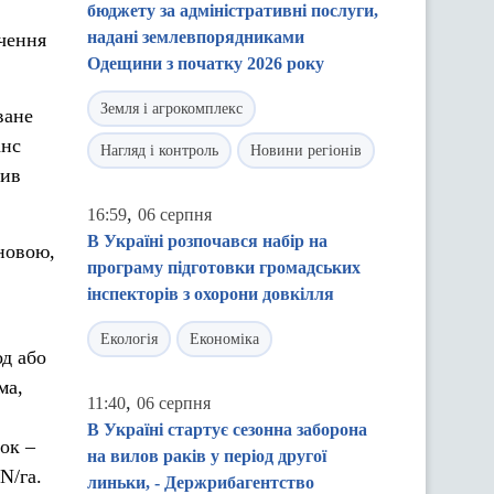
бюджету за адміністративні послуги,
надані землевпорядниками
учення
Одещини з початку 2026 року
Земля і агрокомплекс
ване
анс
Нагляд і контроль
Новини регіонів
сив
,
16:59
06 серпня
В Україні розпочався набір на
сновою,
програму підготовки громадських
інспекторів з охорони довкілля
Екологія
Економіка
од або
ма,
,
11:40
06 серпня
В Україні стартує сезонна заборона
ок –
на вилов раків у період другої
N/га.
линьки, - Держрибагентство