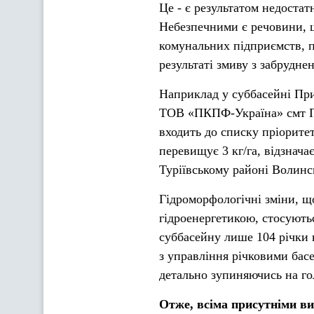
Це - є результатом недостатн
Небезпечними є речовини, 
комунальних підприємств, п
результаті змиву з забрудне
Наприклад у суббасейні При
ТОВ «ПКПФ-Україна» смт Пон
входить до списку пріорите
перевищує 3 кг/га, відзнача
Туріївському районі Волинсь
Гідроморфологічні зміни, що
гідроенергетикою, стосують
суббасейну лише 104 річки 
з управління річковими бас
детально зупиняючись на го
Отже, всіма присутніми ви