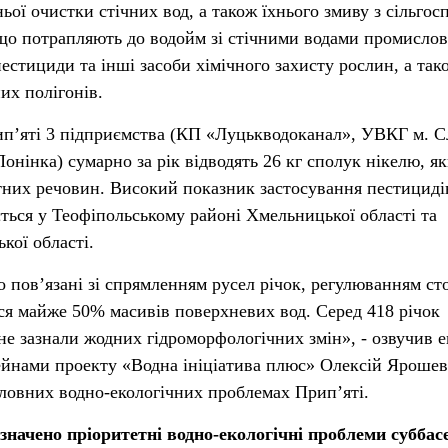
ьої очистки стічних вод, а також їхнього змиву з сільгосп
що потрапляють до водойм зі стічними водами промислов
естициди та інші засоби хімічного захисту рослин, а так
них полігонів.
п’яті 3 підприємства (КП «Луцькводоканал», УВКГ м. С
інка) сумарно за рік відводять 26 кг сполук нікелю, я
тних речовин. Високий показник застосування пестициді
ється у Теофіпольському районі Хмельницької області та
кої області.
 пов’язані зі спрямленням русел річок, регулюванням сто
ся майже 50% масивів поверхневих вод. Серед 418 річок
не зазнали жодних гідроморфологічних змін», - озвучив 
ейнами проекту «Водна ініціатива плюс» Олексій Ярошев
ловних водно-екологічних проблемах Прип’яті.
значено пріоритетні водно-екологічні проблеми суббас