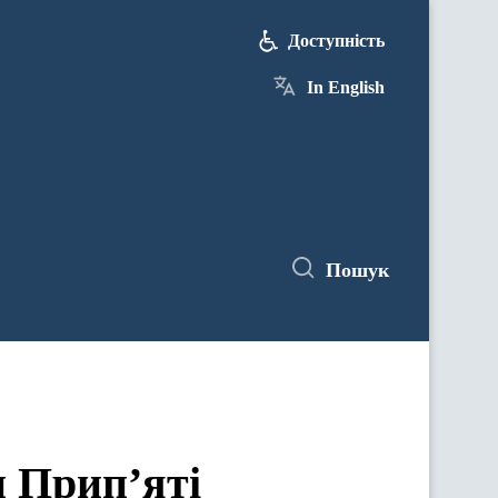
Доступність
In English
Пошук
и Прип’яті