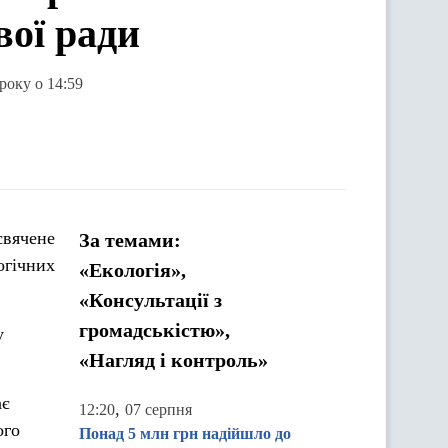
вої ради
року о 14:59
свячене
За темами:
огічних
«Екологія»,
«Консультації з
громадськістю»,
у
«Нагляд і контроль»
ає
,
12:20
07 серпня
ого
Понад 5 млн грн надійшло до