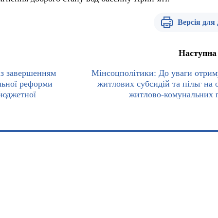
Версія для
Наступна
із завершенням
Мінсоцполітики: До уваги отрим
льної реформи
житлових субсидій та пільг на 
бюджетної
житлово-комунальних 