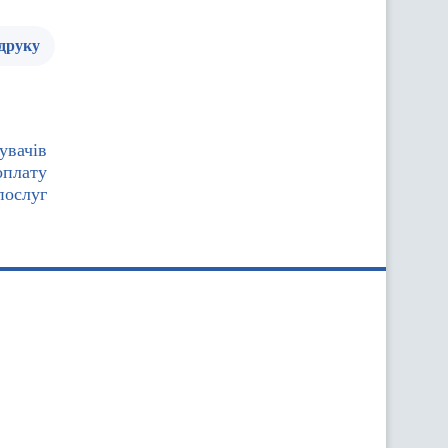
 друку
увачів
оплату
послуг