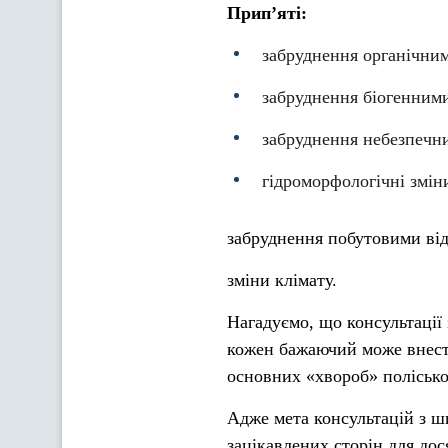
Прип’яті:
забруднення органічни
забруднення біогенними
забруднення небезпечн
гідроморфологічні змін
забруднення побутовими від
зміни клімату.
Нагадуємо, що консультації 
кожен бажаючий може внест
основних «хвороб» полісько
Адже мета консультацій з ш
зацікавлених сторін для дос