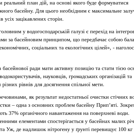
 реальний план дій, на основі якого буде формуватися
жного басейну. Для цього необхідним є максимальне зал
в усіх зацікавлених сторін.
оловним у водогосподарській галузі є перехід на інтегро
ами за басейновим принципом, що передбачає собою бал
економічних, соціальних та екологічних цілей», - наголо
в басейнової ради мати активну позицію та стати тією о
водокористувачів, науковців, громадських організацій та
 різних рівнів для досягнення спільної мети.
ечовинами, як результат недостатньої очистки стічних в
истки – одна з основних проблем басейну Прип’яті. Зокре
ють 37% органічного навантаження на поверхневі води.
енними елементами спостерігається у басейнах малих річ
 та Уж, де надлишок нітрогену у ґрунті перевищує 100 кг 