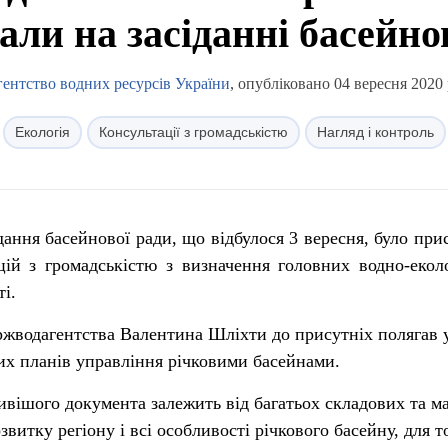
али на засіданні басейно
ентство водних ресурсів України
, опубліковано 04 вересня 2020 
Екологія
Консультації з громадськістю
Нагляд і контроль
дання басейнової ради, що відбулося 3 вересня, було при
ій з громадськістю з визначення головних водно-екол
і.
жводагентства Валентина Шліхти до присутніх полягав 
их планів управління річковими басейнами.
ивішого документа залежить від багатьох складових та м
витку регіону і всі особливості річкового басейну, для т