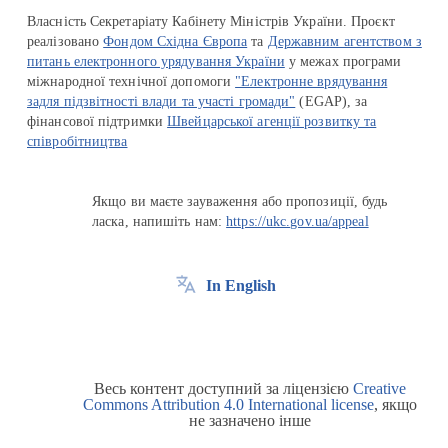
Власність Секретаріату Кабінету Міністрів України. Проєкт
реалізовано
Фондом Східна Європа
та
Державним агентством з
питань електронного урядування України
у межах програми
міжнародної технічної допомоги
"Електронне врядування
задля підзвітності влади та участі громади"
(EGAP), за
фінансової підтримки
Швейцарської агенції розвитку та
співробітництва
Якщо ви маєте зауваження або пропозиції, будь
ласка, напишіть нам:
https://ukc.gov.ua/appeal
In English
Весь контент доступний за ліцензією
Creative
Commons Attribution 4.0 International license
, якщо
не зазначено інше