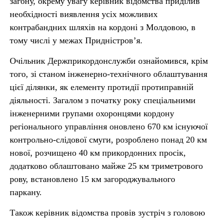
загону, окрему увагу керівник відомства приділив
необхідності виявлення усіх можливих
контрабандних шляхів на кордоні з Молдовою, в
тому числі у межах Придністров’я.
Очільник Держприкордонслужби ознайомився, крім
того, зі станом інженерно-технічного облаштування
цієї ділянки, як елементу протидії протиправній
діяльності. Загалом з початку року спеціальними
інженерними групами охоронцями кордону
регіонального управління оновлено 670 км існуючої
контрольно-слідової смуги, розроблено понад 20 км
нової, розчищено 40 км прикордонних просік,
додатково облаштовано майже 25 км триметрового
рову, встановлено 15 км загороджувального
паркану.
Також керівник відомства провів зустріч з головою