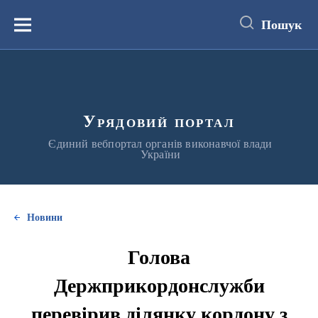
до
основного
Пошук
вмісту
Меню
Урядовий портал
Єдиний вебпортал органів виконавчої влади
України
Новини
Голова
Держприкордонслужби
перевірив ділянку кордону з