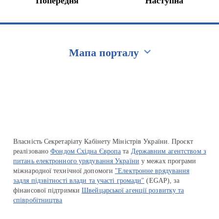
Попередня
Наступна
Мапа порталу
Перейти на сайт Ukraine.ua
Власність Секретаріату Кабінету Міністрів України. Проєкт
реалізовано
Фондом Східна Європа
та
Державним агентством з
питань електронного урядування України
у межах програми
міжнародної технічної допомоги
"Електронне врядування
задля підзвітності влади та участі громади"
(EGAP), за
фінансової підтримки
Швейцарської агенції розвитку та
співробітництва