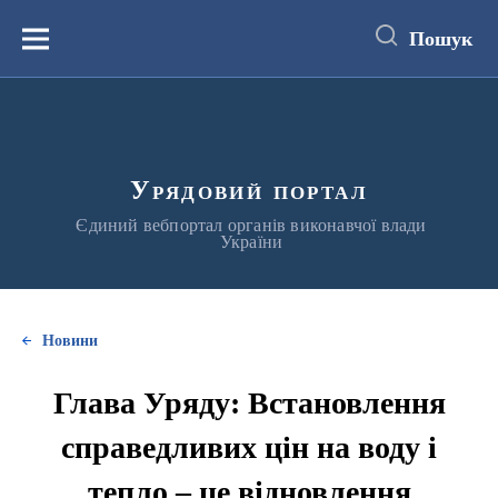
до
основного
Пошук
вмісту
Меню
Урядовий портал
Єдиний вебпортал органів виконавчої влади
України
Новини
Глава Уряду: Встановлення
справедливих цін на воду і
тепло – це відновлення