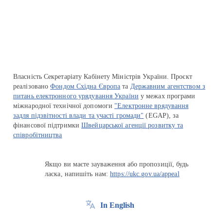
Перейти на сайт Ukraine.ua
Власність Секретаріату Кабінету Міністрів України. Проєкт
реалізовано
Фондом Східна Європа
та
Державним агентством з
питань електронного урядування України
у межах програми
міжнародної технічної допомоги
"Електронне врядування
задля підзвітності влади та участі громади"
(EGAP), за
фінансової підтримки
Швейцарської агенції розвитку та
співробітництва
Якщо ви маєте зауваження або пропозиції, будь
ласка, напишіть нам:
https://ukc.gov.ua/appeal
In English