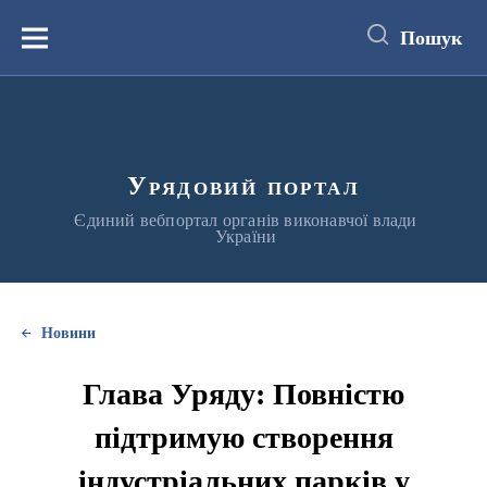
до
основного
Пошук
вмісту
Меню
Урядовий портал
Єдиний вебпортал органів виконавчої влади
України
Новини
Глава Уряду: Повністю
підтримую створення
індустріальних парків у