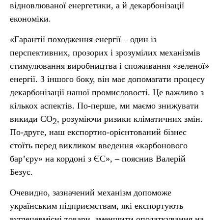
відновлюваної енергетики, а й декарбонізації
економіки.
«Гарантії походження енергії – один із
перспективних, прозорих і зрозумілих механізмів
стимулювання виробництва і споживання «зеленої»
енергії. З іншого боку, він має допомагати процесу
декарбонізації нашої промисловості. Це важливо з
кількох аспектів. По-перше, ми маємо знижувати
викиди СО
, розуміючи ризики кліматичних змін.
2
По-друге, наш експортно-орієнтований бізнес
стоїть перед викликом введення «карбонового
бар’єру» на кордоні з ЄС», – пояснив Валерій
Безус.
Очевидно, зазначений механізм допоможе
українським підприємствам, які експортують
вуглецевмісні товари, зменшити оподаткування на