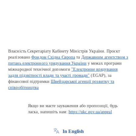
Перейти на сайт Ukraine.ua
Власність Секретаріату Кабінету Міністрів України. Проєкт
реалізовано
Фондом Східна Європа
та
Державним агентством з
питань електронного урядування України
у межах програми
міжнародної технічної допомоги
"Електронне врядування
задля підзвітності влади та участі громади"
(EGAP), за
фінансової підтримки
Швейцарської агенції розвитку та
співробітництва
Якщо ви маєте зауваження або пропозиції, будь
ласка, напишіть нам:
https://ukc.gov.ua/appeal
In English