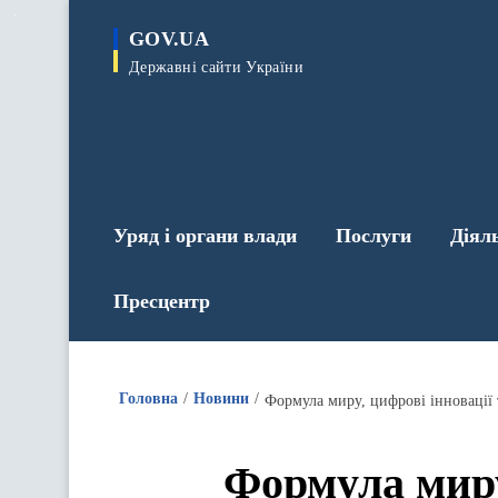
до
основного
GOV.UA
вмісту
Державні сайти України
Уряд і органи влади
Послуги
Діял
Пресцентр
Головна
Новини
Формула миру,