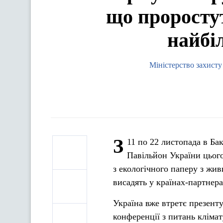
що проростут
найбі
Міністерство захисту
З
11 по 22 листопада в Ба
Павільйон України цього
з екологічного паперу з жи
висадять у країнах-партнер
Україна вже втретє презент
конференції з питань кліма