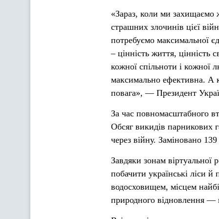
«Зараз, коли ми захищаємо 
страшних злочинів цієї вій
потребуємо максимальної єдн
– цінність життя, цінність с
кожної спільноти і кожної л
максимально ефективна. А ко
повага», — Президент Укра
За час повномасштабного вт
Обсяг викидів парникових г
через війну. Заміновано 139
Завдяки зонам віртуальної р
побачити українські ліси й 
водосховищем, місцем найбі
природного відновлення — в