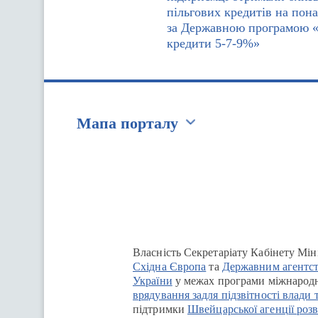
пільгових кредитів на пон
за Державною програмою 
кредити 5-7-9%»
Мапа порталу
Перейти на сайт Ukraine.ua
Власність Секретаріату Кабінету Мін
Східна Європа
та
Державним агентст
України
у межах програми міжнародн
врядування задля підзвітності влади 
підтримки
Швейцарської агенції розв