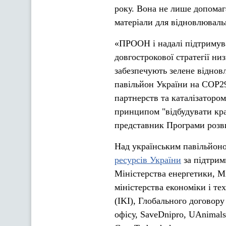
року. Вона не лише допомаг
матеріали для відновлюваль
«ПРООН і надалі підтримува
довгострокової стратегії ни
забезпечують зелене віднов
павільйон України на COP2
партнерств та каталізатором
принципом "відбудувати кра
представник Програми розв
Над українським павільйо
ресурсів України
за підтрим
Міністерства енергетики, М
міністерства економіки і те
(IKI), Глобального догово
офісу, SaveDnipro, UAnimal