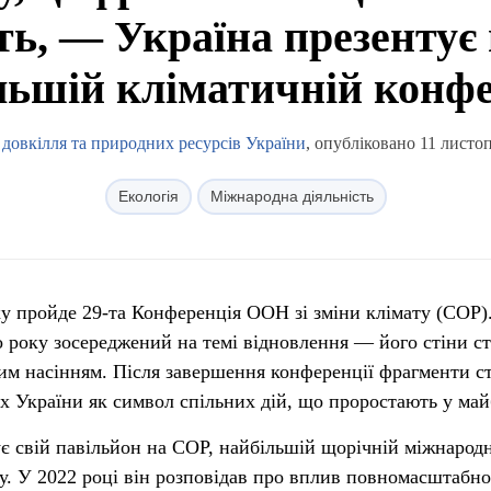
ь, — Україна презентує
льшій кліматичній конфе
 довкілля та природних ресурсів України
, опубліковано 11 листо
Екологія
Міжнародна діяльність
ку пройде 29-та Конференція ООН зі зміни клімату (COP)
 року зосереджений на темі відновлення — його стіни с
вим насінням. Після завершення конференції фрагменти с
ах України як символ спільних дій, що проростають у май
ує свій павільйон на COP, найбільшій щорічній міжнарод
ту. У 2022 році він розповідав про вплив повномасштабно