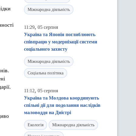
лідки
Міжнародна діяльність
нності
,
11:29
05 серпня
,
Україна та Японія поглиблюють
співпрацю у модернізації системи
соціального захисту
Міжнародна діяльність
нів.
Соціальна політика
ені
арії.
,
11:12
05 серпня
Україна та Молдова координують
спільні дії для подолання наслідків
маловоддя на Дністрі
диво
Екологія
Міжнародна діяльність