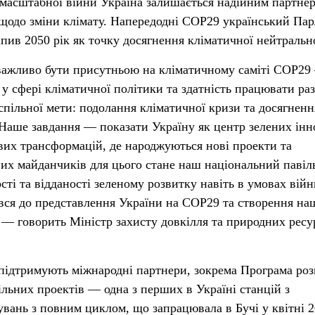
омасштабної війни Україна залишається надійним партне
 щодо зміни клімату. Напередодні COP29 український Па
іпив 2050 рік як точку досягнення кліматичної нейтрально
важливо бути присутньою на кліматичному саміті СОР29
 у сфері кліматичної політики та здатність працювати раз
спільної мети: подолання кліматичної кризи та досягненн
 Наше завдання — показати Україну як центр зелених інн
вих трансформацій, де народжуються нові проекти та
вих майданчиків для цього стане наш національний павіл
ті та відданості зеленому розвитку навіть в умовах війн
вся до представлення України на СОР29 та створення на
 — говорить Міністр захисту довкілля та природних ресу
підтримують міжнародні партнери, зокрема Програма ро
ьних проектів — одна з перших в Україні станцій з
увань з повним циклом, що запрацювала в Бучі у квітні 