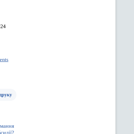
024
ents
 друку
имання
сидії?