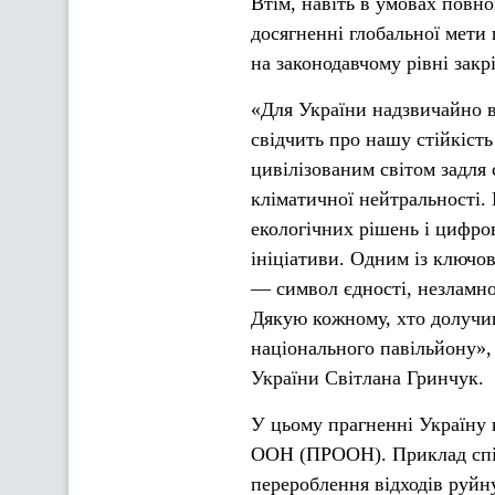
Втім, навіть в умовах повн
досягненні глобальної мети
на законодавчому рівні закр
«Для України надзвичайно 
свідчить про нашу стійкість
цивілізованим світом задля 
кліматичної нейтральності.
екологічних рішень і цифро
ініціативи. Одним із ключо
— символ єдності, незламнос
Дякую кожному, хто долучи
національного павільйону»,
України Світлана Гринчук.
У цьому прагненні Україну 
ООН (ПРООН). Приклад спіл
перероблення відходів руйн