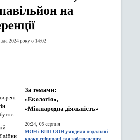
 павільйон на
ренції
пада 2024 року о 14:02
.
За темами:
творені
«Екологія»,
тін
«Міжнародна діяльність»
бутнє.
,
20:24
05 серпня
ній
МОН і ВПП ООН узгодили подальші
ї війни
кроки співпраці для забезпечення