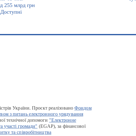
ад 255 млрд грн
«Доступні
істрів України. Проєкт реалізовано
Фондом
вом з питань електронного урядування
ої технічної допомоги
"Електронне
та участі громади"
(EGAP), за фінансової
итку та співробітництва