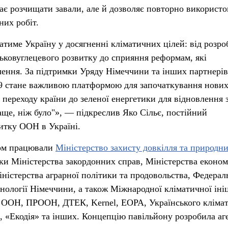
ає розчищати завали, але й дозволяє повторно використо
них робіт.
тиме Україну у досягненні кліматичних цілей: від розро
зьковуглецевого розвитку до сприяння реформам, які
лення. За підтримки Уряду Німеччини та інших партнерів
9 стане важливою платформою для започаткування нови
 переходу країни до зеленої енергетики для відновлення 
ще, ніж було"», — підкреслив Яко Сільє, постійний
итку ООН в Україні.
ном працювали
Міністерство захисту довкілля та природн
ки Міністерства закордонних справ, Міністерства економ
іністерства аграрної політики та продовольства, Федерал
хнології Німеччини, а також Міжнародної кліматичної іні
ру ООН, ПРООН, ДТЕК, Kernel, EOPA, Українського кліма
s, «Екодія» та інших. Концепцію павільйону розробила аг