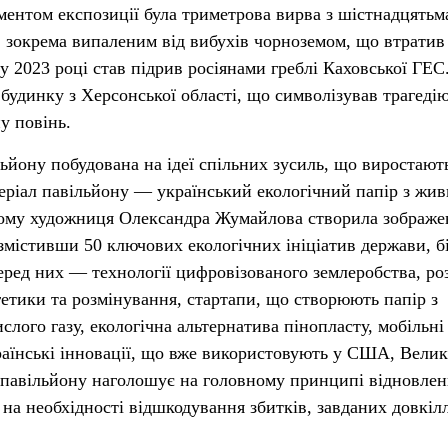
ементом експозиції була триметрова вирва з шістнадцятьм
, зокрема випаленим від вибухів чорноземом, що втратив
у 2023 році став підрив росіянами греблі Каховської ГЕС
будинку з Херсонської області, що символізував трагеді
у повінь.
ьйону побудована на ідеї спільних зусиль, що виростают
еріал павільйону — український екологічний папір з жи
ньому художниця Олександра Жумайлова створила зображе
змістивши 50 ключових екологічних ініціатив держави, б
Серед них — технології цифровізованого землеробства, ро
гетики та розмінування, стартапи, що створюють папір з
ислого газу, екологічна альтернатива пінопласту, мобільні
раїнські інновації, що вже використовують у США, Велик
т павільйону наголошує на головному принципі відновле
ож на необхідності відшкодування збитків, завданих довкі