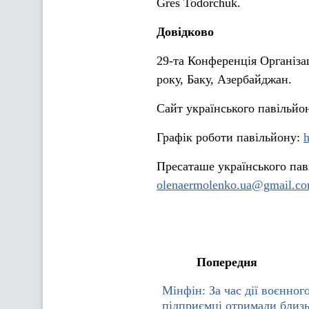
Gres Todorchuk.
Довідково
29-та Конференція Організац
року, Баку, Азербайджан.
Сайт українського павільйо
Графік роботи павільйону:
h
Пресаташе українського па
olenaermolenko.ua@gmail.c
Попередня
Мінфін: За час дії воєнног
підприємці отримали близь