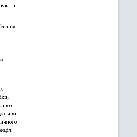
вувати
блення
х
за
их
іки,
ьного
ціативи
тичного
енція