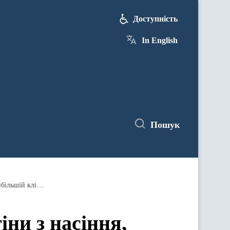
Доступність
In English
Пошук
Формула миру, цифрові інновації та стіни з насіння, що проростуть, — Україна презентує павільйон на найбільшій кліматичній конференції
іни з насіння,