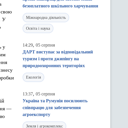
а
безоплатного шкільного харчування
 свою
Міжнародна діяльність
. У
ю
Освіта і наука
,
14:29
05 серпня
ь у
ДАРТ виступає за відповідальний
вим
туризм і проти джипінгу на
ння
природоохоронних територіях
ізнесу
зробки
Екологія
,
13:37
05 серпня
ій
Україна та Румунія посилюють
співпрацю для забезпечення
ння —
агроекспорту
ллю
Земля і агрокомплекс