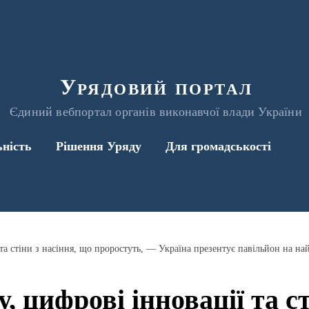
Урядовий портал
Єдиний вебпортал органів виконавчої влади України
ьність
Рішення Уряду
Для громадськості
 цифрові інновації та ст