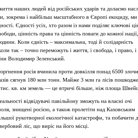
життя наших людей від російських ударів та долаємо нас
ни, зокрема і найбільш масштабного в Європі екоциду, ми
ості. Єдності усіх, хто разом із нами поділяє ключові ці
вободи, цінність права та цінність поваги до кожної нації
юдини. Коли єдність – максимальна, тоді й солідарність
ли так – точно переможуть і життя, і свобода, і право, і
їни Володимир Зеленський.
оргнення росія вчинила проти довкілля понад 6500 злочи
азів сягнув 180 млн тонн. Майже 3 млн га лісів пошкодж
 тис. кв. км земель — це втричі більше, ніж площа Швейц
еальності відвідувачі павільйону зможуть на власні очі
поля, знищені росією, а також пролетіти над Каховським
льшої рукотворної екологічної катастрофи, та побачити 
ербовий ліс, що виріс на його місці.