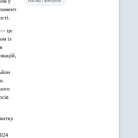
ром у
Нагляд і контроль
рламент
сті.
 — це
ом із
я
овацій,
ьйон
и.
шого
рсів
звитку
2024