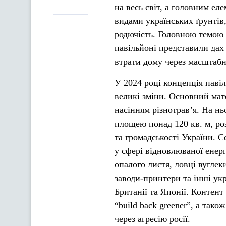
на весь світ, а головним ел
видами українських ґрунтів
родючість. Головною темою 
павільйоні представили дах 
втрати дому через масштабн
У 2024 році концепція павіл
великі зміни. Основний мат
насінням різнотравʼя. На 
площею понад 120 кв. м, ро
та громадськості України. 
у сфері відновлюваної енер
опалого листя, ловці вуглек
заводи-принтери та інші ук
Британії та Японії. Контен
“build back greener”, а так
через агресію росії.