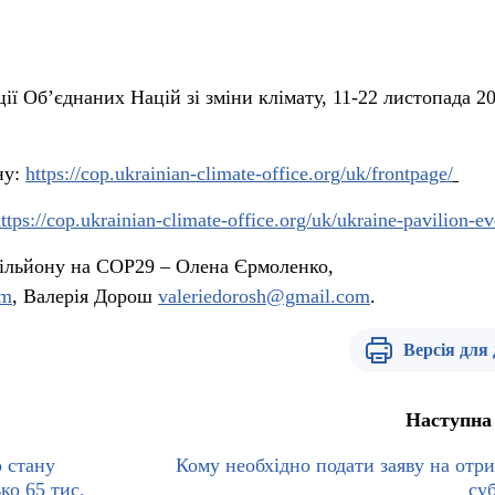
ії Об’єднаних Націй зі зміни клімату, 11-22 листопада 2
ну:
https://cop.ukrainian-climate-office.org/uk/frontpage/
ttps://cop.ukrainian-climate-office.org/uk/ukraine-pavilion-ev
вільйону на COP29 – Олена Єрмоленко,
om
, Валерія Дорош
valeriedorosh@gmail.com
.
Версія для
Наступна
о стану
Кому необхідно подати заяву на отр
ко 65 тис.
суб