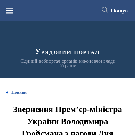
до
основного
Пошук
вмісту
Меню
Урядовий портал
Єдиний вебпортал органів виконавчої влади
України
Новини
Звернення Прем’єр-міністра
України Володимира
Гройсмана з нагоди Дня