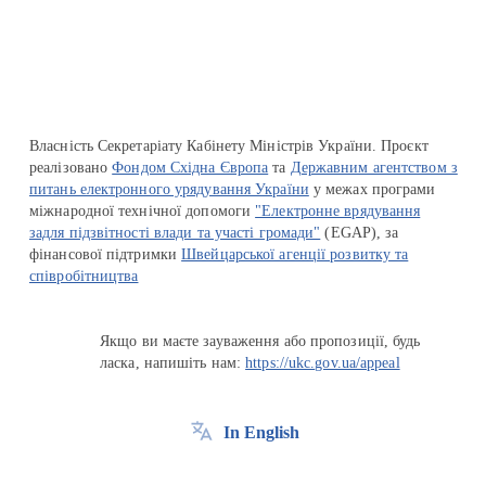
Перейти на сайт Ukraine.ua
Власність Секретаріату Кабінету Міністрів України. Проєкт
реалізовано
Фондом Східна Європа
та
Державним агентством з
питань електронного урядування України
у межах програми
міжнародної технічної допомоги
"Електронне врядування
задля підзвітності влади та участі громади"
(EGAP), за
фінансової підтримки
Швейцарської агенції розвитку та
співробітництва
Якщо ви маєте зауваження або пропозиції, будь
ласка, напишіть нам:
https://ukc.gov.ua/appeal
In English