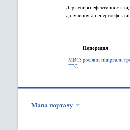
Держенергоефективності відк
долучення до енергоефектив
Попередня
МВС: росіяни підірвали гр
ГЕС
Мапа порталу
Перейти на сайт Ukraine.ua