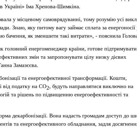
в Україні» Іма Хренова-Шимкіна.
вала у місцевому самоврядуванні, тому розумію усі викл
ди. Знаю, яку питому вагу займає сплата за енергоносії 
ю бачення, як зменшити такі витрати», - пояснила Голов
к головний енергоменеджер країни, готове підтримувати
ефективних змін та запропонувати цілу низку дієвих
Ганна Замазєєва.
онізації та енергоефективної трансформації. Кошти,
і від податку на СО
, будуть направлятися виключно на
2
огій та рішень по підвищенню енергоефективності та
рма декарбонізації. Вона надасть громадам доступ до ш
ентів та енергоефективного обладнання, задля досягнен