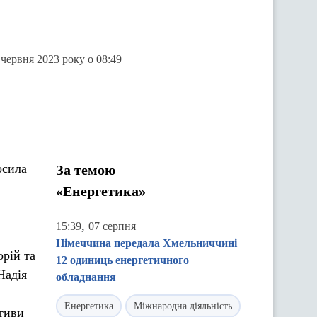
 червня 2023 року о 08:49
осила
За темою
в
«Енергетика»
,
15:39
07 серпня
Німеччина передала Хмельниччині
орій та
12 одиниць енергетичного
Надія
обладнання
Енергетика
Міжнародна діяльність
ктиви