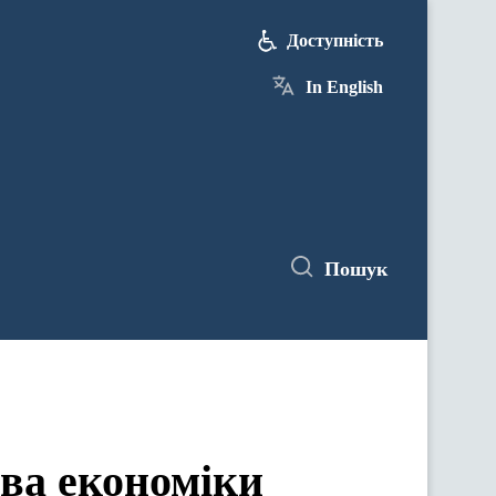
Доступність
In English
Пошук
ова економіки