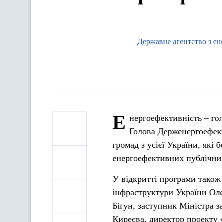
Державне агентство з ен
Е
нергоефективність – го
Голова Держенергоефект
громад з усієї України, які
енергоефективних публічних
У відкритті програми також 
інфраструктури України Оле
Бігун, заступник Міністра з
Киреєва, директор проекту 