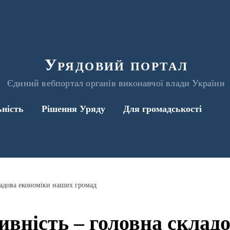
Урядовий портал
Єдиний вебпортал органів виконавчої влади України
ьність
Рішення Уряду
Для громадськості
ладова економіки наших громад
вність – головна склад