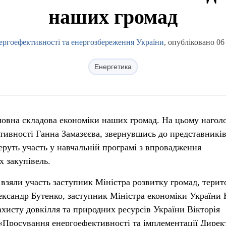
наших громад
ергоефективності та енергозбереження України
, опубліковано 06
Енергетика
ловна складова економіки наших громад. На цьому нагол
ивності Ганна Замазєєва, звернувшись до представникі
 беруть участь у навчальній програмі з впровадження
 закупівель.
взяли участь заступник Міністра розвитку громад, терит
ксандр Бутенко, заступник Міністра економіки України 
ахисту довкілля та природних ресурсів України Вікторія
«Просування енергоефективності та імплементації Дире