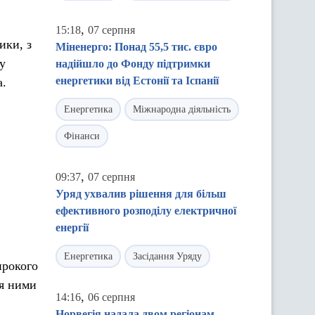
,
15:18
07 серпня
ики, з
Міненерго: Понад 55,5 тис. євро
у
надійшло до Фонду підтримки
енергетики від Естонії та Іспанії
а.
Енергетика
Міжнародна діяльність
Фінанси
,
09:37
07 серпня
Уряд ухвалив рішення для більш
ефективного розподілу електричної
енергії
Енергетика
Засідання Уряду
ирокого
ня ними
,
14:16
06 серпня
Норвегія надала двом регіонам