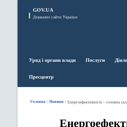
до
основного
GOV.UA
вмісту
Державні сайти України
Уряд і органи влади
Послуги
Діял
Пресцентр
Головна
Новини
Енергоефективність – головна ск
Енергоефекти