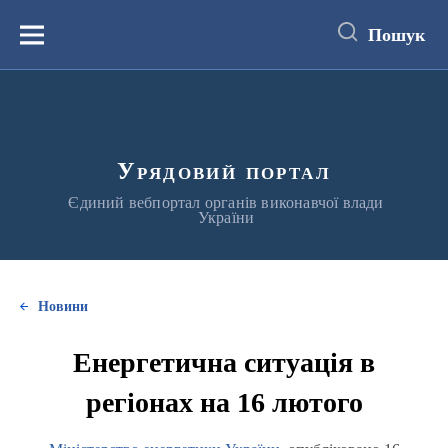
до
основного
Пошук
вмісту
Меню
Урядовий портал
Єдиний вебпортал органів виконавчої влади
України
Новини
Енергетична ситуація в
регіонах на 16 лютого