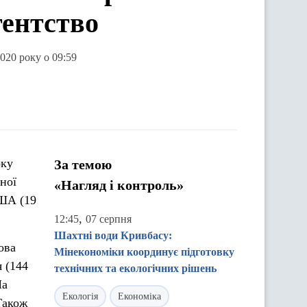
гентство
020 року о 09:59
оку
За темою
ної
«Нагляд і контроль»
США (19
,
12:45
07 серпня
Шахтні води Кривбасу:
ова
Мінекономіки координує підготовку
я (144
технічних та екологічних рішень
На
Екологія
Економіка
Також