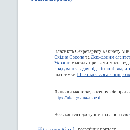
Перейти на сайт Ukraine.ua
Власність Секретаріату Кабінету Мін
Східна Європа
та
Державним агентст
України
у межах програми міжнародн
врядування задля підзвітності влади 
підтримки
Швейцарської агенції розв
Якщо ви маєте зауваження або пропоз
https://ukc.gov.ua/appeal
Весь контент доступний за ліцензією
розробник порталу