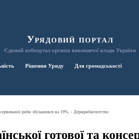
Урядовий портал
Єдиний вебпортал органів виконавчої влади України
ьність
Рішення Уряду
Для громадськості
онсервованої риби збільшився на 19%, - Держрибагентство
їнської готової та консе