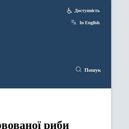
Доступність
In English
Пошук
рвованої риби