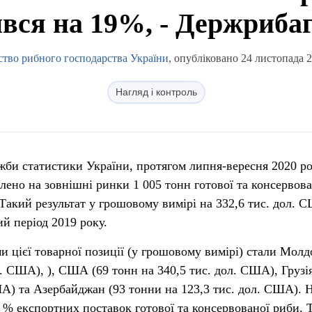
вся на 19%, - Держриба
ство рибного господарства України
, опубліковано 24 листопада 2
Нагляд і контроль
жби статистики України, протягом липня-вересня 2020 р
ено на зовнішні ринки 1 005 тонн готової та консервова
Такий результат у грошовому вимірі на 332,6 тис. дол. 
ий період 2019 року.
 цієї товарної позиції (у грошовому вимірі) стали Молд
л. США), ), США (69 тонн на 340,5 тис. дол. США), Грузі
ША) та Азербайджан (93 тонни на 123,3 тис. дол. США). 
 % експортних поставок готової та консервованої риби. 