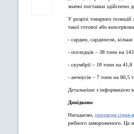
значні поставки здійснено до
У розрізі товарних позицій
такої готової або консервов
- сардин, сардинели, кільки
- оселедців – 38 тонн на 14
- скумбрії – 18 тонн на 41,
- анчоусів – 7 тонн на 80,5
Детальніше з інформацією 
Довідково
Нагадаємо,
протягом січня-
рибного замороженого. Це на