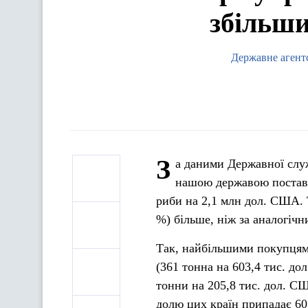
збільши
Державне агент
З
а даними Державної слу
нашою державою поставл
риби на 2,1 млн дол. США. 
%) більше, ніж за аналогічн
Так, найбільшими покупцями
(361 тонна на 603,4 тис. до
тонни на 205,8 тис. дол. С
долю цих країн припадає 60