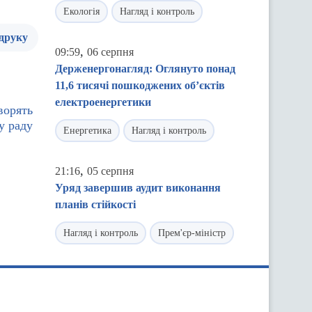
Екологія
Нагляд і контроль
 друку
,
09:59
06 серпня
Держенергонагляд: Оглянуто понад
11,6 тисячі пошкоджених об’єктів
електроенергетики
ворять
у раду
Енергетика
Нагляд і контроль
,
21:16
05 серпня
Уряд завершив аудит виконання
планів стійкості
Нагляд і контроль
Прем'єр-міністр