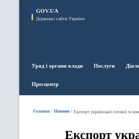
до
основного
GOV.UA
вмісту
Державні сайти України
Уряд і органи влади
Послуги
Діял
Пресцентр
Головна
Новини
Експорт української готової та к
Експорт укра