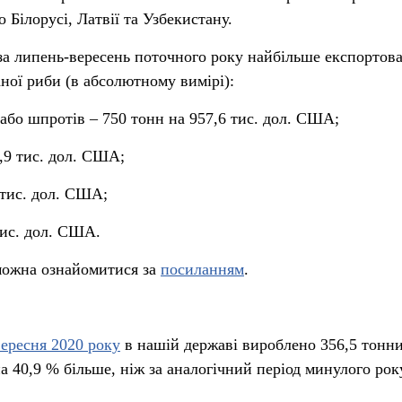
 Білорусі, Латвії та Узбекистану.
 за липень-вересень поточного року найбільше експортов
аної риби (в абсолютному вимірі):
 або шпротів – 750 тонн на 957,6 тис. дол. США;
3,9 тис. дол. США;
8 тис. дол. США;
 тис. дол. США.
можна ознайомитися за
посиланням
.
вересня 2020 року
в нашій державі вироблено 356,5 тонни
 40,9 % більше, ніж за аналогічний період минулого рок