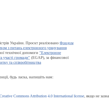
істрів України. Проєкт реалізовано
Фондом
вом з питань електронного урядування
ої технічної допомоги
"Електронне
та участі громади"
(EGAP), за фінансової
итку та співробітництва
иції, будь ласка, напишіть нам:
Creative Commons Attribution 4.0 International license
, якщо не зазн