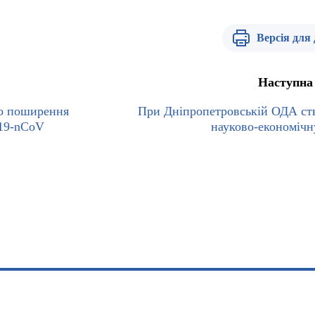
Версія для
Наступна
ро поширення
При Дніпропетровській ОДА ст
019-nCoV
науково-економічн