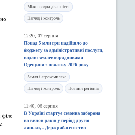
Міжнародна діяльність
ано
Нагляд і контроль
,
12:20
07 серпня
Понад 5 млн грн надійшло до
бюджету за адміністративні послуги,
надані землевпорядниками
Одещини з початку 2026 року
Земля і агрокомплекс
Нагляд і контроль
Новини регіонів
,
11:40
06 серпня
В Україні стартує сезонна заборона
 філе
на вилов раків у період другої
у.
линьки, - Держрибагентство