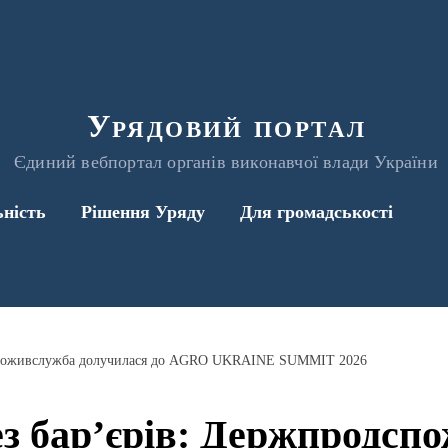
Урядовий портал
Єдиний вебпортал органів виконавчої влади України
ьність
Рішення Уряду
Для громадськості
дспоживслужба долучилася до AGRO UKRAINE SUMMIT 2026
ез бар’єрів: Держпродсп