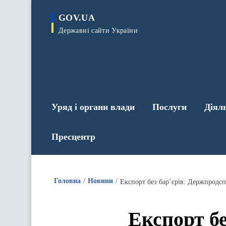
до
основного
GOV.UA
вмісту
Державні сайти України
Уряд і органи влади
Послуги
Діял
Пресцентр
Головна
Новини
Експорт без бар’єрів: Держпро
Експорт б