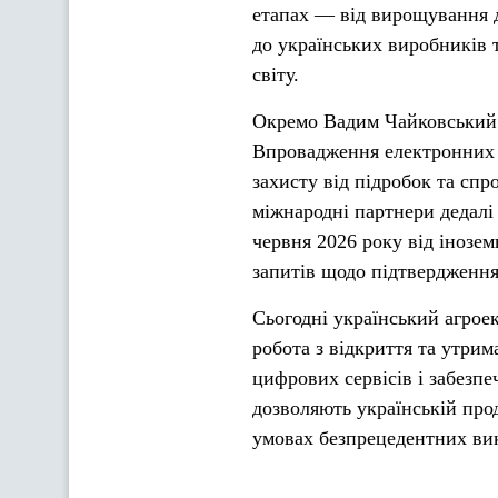
етапах — від вирощування д
до українських виробників т
світу.
Окремо Вадим Чайковський 
Впровадження електронних с
захисту від підробок та сп
міжнародні партнери дедалі 
червня 2026 року від інозе
запитів щодо підтвердження
Сьогодні український агрое
робота з відкриття та утрим
цифрових сервісів і забезп
дозволяють українській прод
умовах безпрецедентних ви