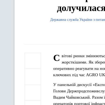
долучилас
Державна служба України з питань
C
вітові ринки змінюютьс
жорсткішими. Як збере
оперативно реагувати на но
ключових під час AGRO U
У панельній дискусії «Експо
Голови Держпродспоживслуж
Вадим Чайковський. Разом і
операторів портової інфрас