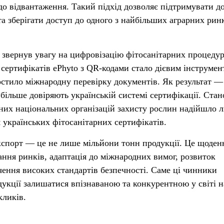
о відвантаження. Такий підхід дозволяє підтримувати д
а зберігати доступ до одного з найбільших аграрних рин
звернув увагу на цифровізацію фітосанітарних процедур
ертифікатів ePhyto з QR-кодами стало дієвим інструмен
ростило міжнародну перевірку документів. Як результат —
більше довіряють українській системі сертифікації. Стан
мних національних організацій захисту рослин надійшло 
 українських фітосанітарних сертифікатів.
кспорт — це не лише мільйони тонн продукції. Це щоден
ання ринків, адаптація до міжнародних вимог, розвиток
ечення високих стандартів безпечності. Саме ці чинники
укції залишатися впізнаваною та конкурентною у світі н
кликів.