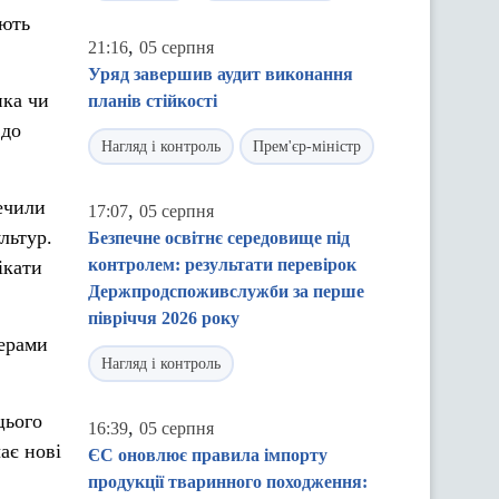
ають
,
21:16
05 серпня
Уряд завершив аудит виконання
ика чи
планів стійкості
 до
Нагляд і контроль
Прем'єр-міністр
ечили
,
17:07
05 серпня
льтур.
Безпечне освітнє середовище під
контролем: результати перевірок
ікати
Держпродспоживслужби за перше
півріччя 2026 року
нерами
Нагляд і контроль
цього
,
16:39
05 серпня
ає нові
ЄС оновлює правила імпорту
продукції тваринного походження: