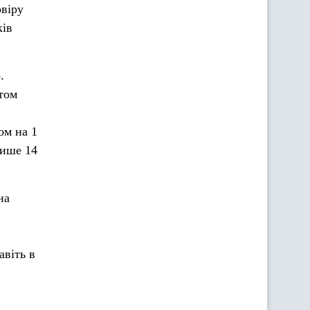
овіру
ків
.
том
ом на 1
лише 14
на
авіть в