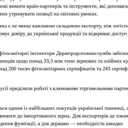
нові вимоги країн-партнерів та інструменти, які допомаг
ено утримувати позиції на світових ринках.
пека є не менш важливою складовою експорту, ніж логіст
мує довіру до української продукції та відкриває доступ
 фітосанітарні інспектори Держпродспоживслужби забезп
заходів щодо понад 33,3 млн тонн зернових та олійних ку
над 200 тисяч фітосанітарних сертифікатів та 243 сертиф
кусії приділили роботі з ключовими торговельними парт
ться одним із найбільших покупців української пшениці, 
вимоги до імпортованого зерна. Для експортерів це означ
едення фумігації, а для держави — необхідність швидко