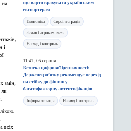
що варто врахувати українським
 на
експортерам
Економіка
Євроінтеграція
Земля і агрокомплекс
нтажів,
Нагляд і контроль
н і
ої
,
11:41
05 серпня
Безпека цифрової ідентичності:
Держспецзв’язку рекомендує перехід
на стійку до фішингу
х змін,
багатофакторну автентифікацію
 як
.
Інформатизація
Нагляд і контроль
лікою.
а
а всіх