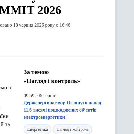
UMMIT 2026
ковано 18 червня 2026 року о 16:46
За темою
«Нагляд і контроль»
ими з
,
09:59
06 серпня
Держенергонагляд: Оглянуто понад
к
11,6 тисячі пошкоджених об’єктів
аїни
електроенергетики
й та
Енергетика
Нагляд і контроль