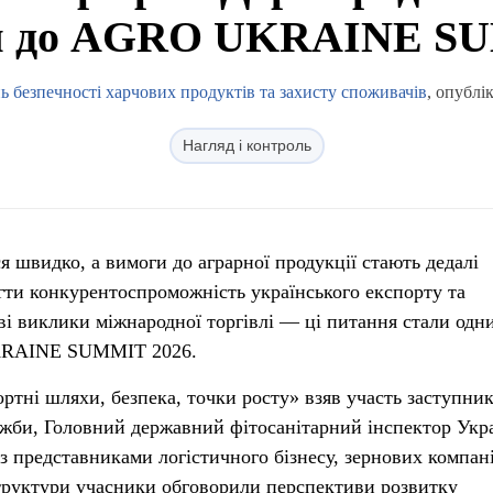
я до AGRO UKRAINE S
 безпечності харчових продуктів та захисту споживачів
, опублі
Нагляд і контроль
я швидко, а вимоги до аграрної продукції стають дедалі
гти конкурентоспроможність українського експорту та
ві виклики міжнародної торгівлі — ці питання стали одн
KRAINE SUMMIT 2026.
ртні шляхи, безпека, точки росту» взяв участь заступни
би, Головний державний фітосанітарний інспектор Укр
з представниками логістичного бізнесу, зернових компані
труктури учасники обговорили перспективи розвитку