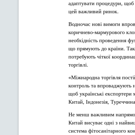
адаптувати процедури, щоб 
цей важливий ринок.
Водночас нові вимоги впро
коричнево-мармурового клоп
необхідність проведення фум
що прямують до країни. Так
потребують чіткої координа
торгівлі.
«Міжнародна торгівля пост
контроль та впроваджують н
щоб українські експортери 
Китай, Індонезія, Туреччин
Не менш важливим напрямом
Китай висуває одні з найви
система фітосанітарного ко