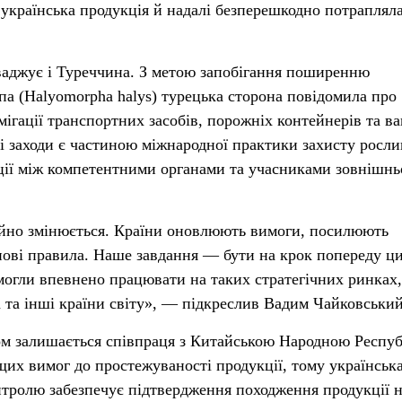
українська продукція й надалі безперешкодно потрапляла
ваджує і Туреччина. З метою запобігання поширенню
а (Halyomorpha halys) турецька сторона повідомила про
ігації транспортних засобів, порожніх контейнерів та ва
і заходи є частиною міжнародної практики захисту росли
ції між компетентними органами та учасниками зовнішнь
ійно змінюється. Країни оновлюють вимоги, посилюють
ові правила. Наше завдання — бути на крок попереду ци
могли впевнено працювати на таких стратегічних ринках,
а та інші країни світу», — підкреслив Вадим Чайковський
 залишається співпраця з Китайською Народною Респуб
щих вимог до простежуваності продукції, тому українськ
нтролю забезпечує підтвердження походження продукції н