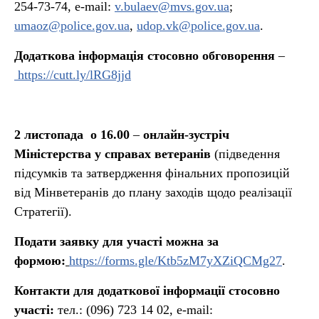
254-73-74, e-mail:
v.bulaev@mvs.gov.ua
;
umaoz@police.gov.ua
,
udop.vk@police.gov.ua
.
Додаткова інформація стосовно обговорення
–
https://cutt.ly/lRG8jjd
2 листопада
о 16.00
–
онлайн-зустріч
Міністерства у справах ветеранів
(підведення
підсумків та затвердження фінальних пропозицій
від Мінветеранів до плану заходів щодо реалізації
Стратегії).
Подати заявку для участі можна за
формою:
https://forms.gle/Ktb5zM7yXZiQCMg27
.
Контакти для додаткової інформації стосовно
участі:
тел.: (096) 723 14 02, e-mail: