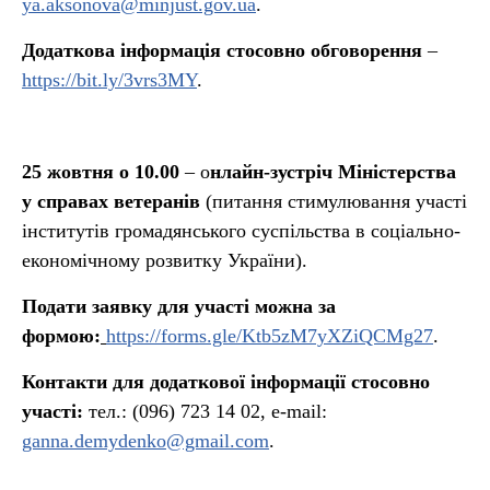
ya.aksonova@minjust.gov.ua
.
Додаткова інформація стосовно обговорення
–
https://bit.ly/3vrs3MY
.
25 жовтня о 10.00
– о
нлайн-зустріч Міністерства
у справах ветеранів
(питання стимулювання участі
інститутів громадянського суспільства в соціально-
економічному розвитку України).
Подати заявку для участі можна за
формою:
https://forms.gle/Ktb5zM7yXZiQCMg27
.
Контакти для додаткової інформації стосовно
участі:
тел.: (096) 723 14 02, e-mail:
ganna.demydenko@gmail.com
.