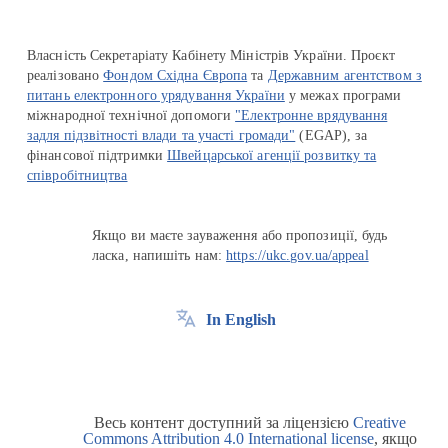
Власність Секретаріату Кабінету Міністрів України. Проєкт
реалізовано
Фондом Східна Європа
та
Державним агентством з
питань електронного урядування України
у межах програми
міжнародної технічної допомоги
"Електронне врядування
задля підзвітності влади та участі громади"
(EGAP), за
фінансової підтримки
Швейцарської агенції розвитку та
співробітництва
Якщо ви маєте зауваження або пропозиції, будь
ласка, напишіть нам:
https://ukc.gov.ua/appeal
In English
Весь контент доступний за ліцензією
Creative
Commons Attribution 4.0 International license
, якщо