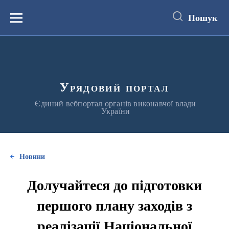
до
основного
Пошук
вмісту
Меню
Урядовий портал
Єдиний вебпортал органів виконавчої влади
України
Новини
Долучайтеся до підготовки
першого плану заходів з
реалізації Національної