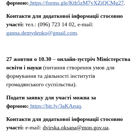
формою:
https://forms.gle/Ktb5zM7yXZiQCMg27
.
Контакти для додаткової інформації стосовно
участі:
тел.: (096) 723 14 02, e-mail:
ganna.demydenko@gmail.com
.
27 жовтня о 10.30
–
онлайн-зустріч Міністерства
освіти і науки
(питання створення умов для
формування та діяльності інститутів
громадянського суспільства).
Подати заявку для участі можна за
формою:
https://bit.ly/3aKAeuq
.
Контакти для додаткової інформації стосовно
участі:
e-mail:
dvirska.oksana@mon.gov.ua
.