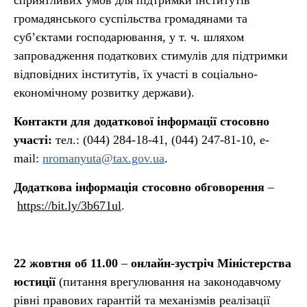
сприятливих умов для підтримки інститутів
громадянського суспільства громадянами та
суб’єктами господарювання, у т. ч. шляхом
запровадження податкових стимулів для підтримки
відповідних інститутів, їх участі в соціально-
економічному розвитку держави).
Контакти для додаткової інформації стосовно
участі:
тел.: (044) 284-18-41, (044) 247-81-10, e-
mail:
nromanyuta@tax.gov.ua
.
Додаткова інформація стосовно обговорення
–
https://bit.ly/3b671ul
.
22 жовтня об 11.00
–
онлайн-зустріч Міністерства
юстиції
(питання врегулювання на законодавчому
рівні правових гарантій та механізмів реалізації