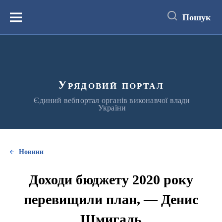
до
основного
Пошук
вмісту
Меню
Урядовий портал
Єдиний вебпортал органів виконавчої влади
України
Новини
Доходи бюджету 2020 року
перевищили план, — Денис
Шмигаль