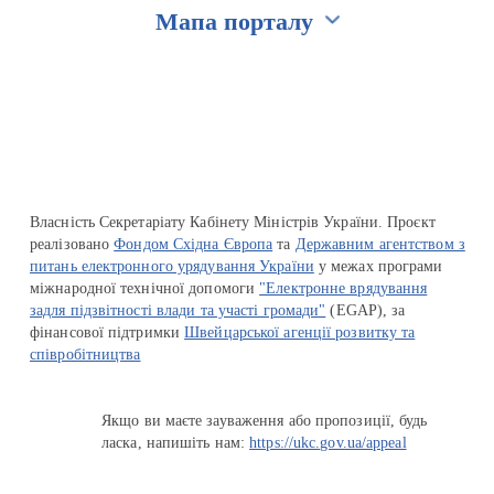
Мапа порталу
Перейти на сайт Ukraine.ua
Власність Секретаріату Кабінету Міністрів України. Проєкт
реалізовано
Фондом Східна Європа
та
Державним агентством з
питань електронного урядування України
у межах програми
міжнародної технічної допомоги
"Електронне врядування
задля підзвітності влади та участі громади"
(EGAP), за
фінансової підтримки
Швейцарської агенції розвитку та
співробітництва
Якщо ви маєте зауваження або пропозиції, будь
ласка, напишіть нам:
https://ukc.gov.ua/appeal