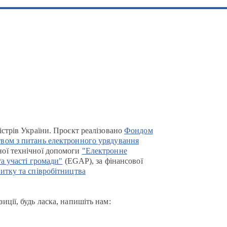
істрів України. Проєкт реалізовано
Фондом
вом з питань електронного урядування
ої технічної допомоги
"Електронне
та участі громади"
(EGAP), за фінансової
итку та співробітництва
иції, будь ласка, напишіть нам: