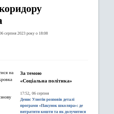
 коридору
а
06 серпня 2023 року о 18:08
тися на
За темою
кровка
«Соціальна політика»
,
17:52
06 серпня
 знову
Денис Улютін розповів деталі
програми «Пакунок школяра»: де
витратити кошти та як долучитися