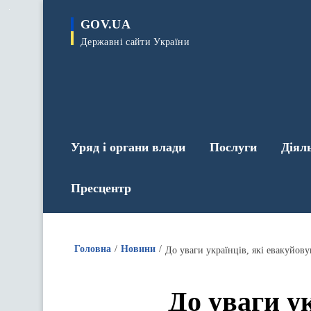
до
основного
GOV.UA
вмісту
Державні сайти України
Уряд і органи влади
Послуги
Діял
Пресцентр
Головна
Новини
До уваги українців, які евакуйов
До уваги у