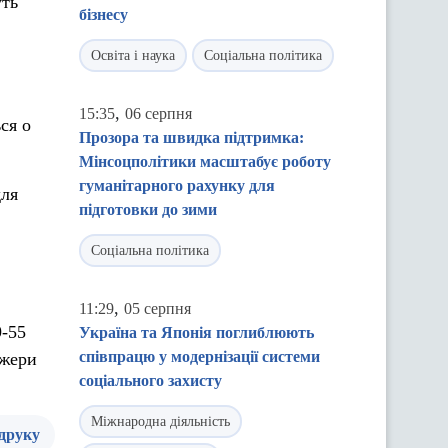
уть
бізнесу
Освіта і наука
Соціальна політика
,
15:35
06 серпня
ся о
Прозора та швидка підтримка:
Мінсоцполітики масштабує роботу
гуманітарного рахунку для
для
підготовки до зими
Соціальна політика
,
11:29
05 серпня
9-55
Україна та Японія поглиблюють
співпрацю у модернізації системи
джери
соціального захисту
Міжнародна діяльність
 друку