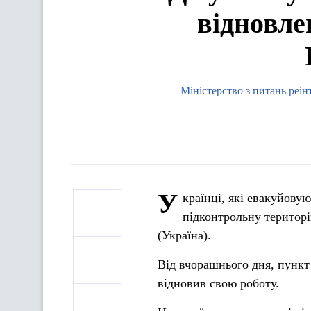
відновле
Міністерство з питань реі
У
країнці, які евакуйову
підконтрольну територ
(Україна).
Від вчорашнього дня, пункт
відновив свою роботу.