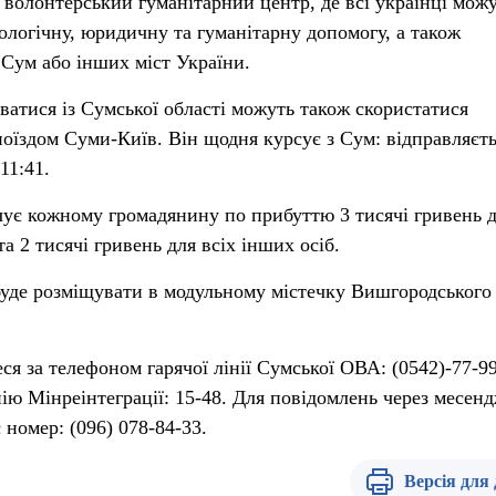
 волонтерський гуманітарний центр, де всі українці мож
логічну, юридичну та гуманітарну допомогу, а також
 Сум або інших міст України.
ватися із Сумської області можуть також скористатися
оїздом Суми-Київ. Він щодня курсує з Сум: відправляєть
11:41.
ує кожному громадянину по прибуттю 3 тисячі гривень 
 та 2 тисячі гривень для всіх інших осіб.
буде розміщувати в модульному містечку Вишгородського
еся за телефоном гарячої лінії Сумської ОВА: (0542)-77-9
нію Мінреінтеграції: 15-48. Для повідомлень через месен
 номер: (096) 078-84-33.
Версія для