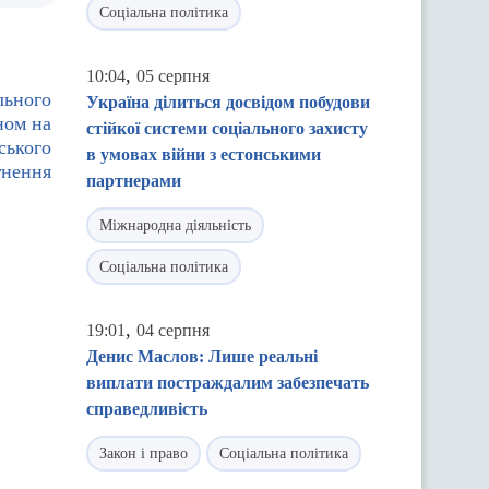
Соціальна політика
,
10:04
05 серпня
льного
Україна ділиться досвідом побудови
ном на
стійкої системи соціального захисту
ського
в умовах війни з естонськими
гнення
партнерами
Міжнародна діяльність
Соціальна політика
,
19:01
04 серпня
Денис Маслов: Лише реальні
виплати постраждалим забезпечать
справедливість
Закон і право
Соціальна політика