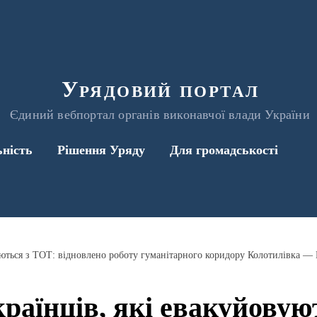
Урядовий портал
Єдиний вебпортал органів виконавчої влади України
ьність
Рішення Уряду
Для громадськості
уються з ТОТ: відновлено роботу гуманітарного коридору Колотилівка —
країнців, які евакуйовую