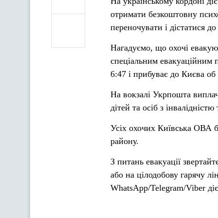
На українському кордоні діє
отримати безкоштовну психо
переночувати і дістатися до
Нагадуємо, що охочі евакую
спеціальним евакуаційним п
6:47 і прибуває до Києва об 
На вокзалі Укрпошта виплач
дітей та осіб з інвалідністю
Усіх охочих Київська ОВА 
району.
З питань евакуації звертайт
або на цілодобову гарячу лі
WhatsApp/Telegram/Viber діє