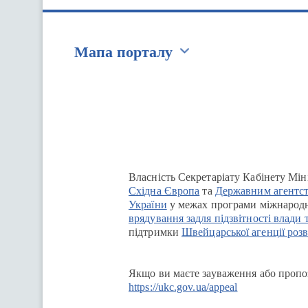
Мапа порталу
Перейти на сайт Ukraine.ua
Власність Секретаріату Кабінету Мін
Східна Європа
та
Державним агентст
України
у межах програми міжнародн
врядування задля підзвітності влади 
підтримки
Швейцарської агенції розв
Якщо ви маєте зауваження або пропоз
https://ukc.gov.ua/appeal