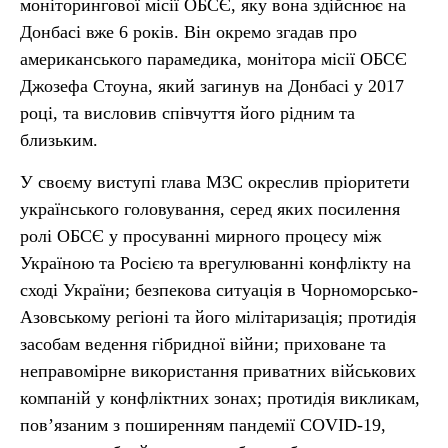
моніторингової місії ОБСЄ, яку вона здійснює на
Донбасі вже 6 років. Він окремо згадав про
американського парамедика, монітора місії ОБСЄ
Джозефа Стоуна, який загинув на Донбасі у 2017
році, та висловив співчуття його рідним та
близьким.
У своєму виступі глава МЗС окреслив пріоритети
українського головування, серед яких посилення
ролі ОБСЄ у просуванні мирного процесу між
Україною та Росією та врегулюванні конфлікту на
сході України; безпекова ситуація в Чорноморсько-
Азовському регіоні та його мілітаризація; протидія
засобам ведення гібридної війни; приховане та
неправомірне використання приватних військових
компаній у конфліктних зонах; протидія викликам,
пов’язаним з поширенням пандемії COVID-19,