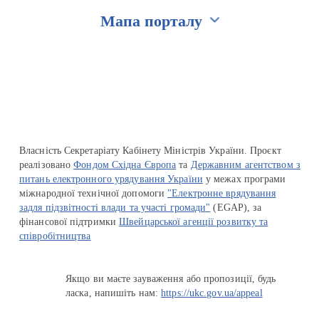
Мапа порталу
Перейти на сайт Ukraine.ua
Власність Секретаріату Кабінету Міністрів України. Проєкт
реалізовано
Фондом Східна Європа
та
Державним агентством з
питань електронного урядування України
у межах програми
міжнародної технічної допомоги
"Електронне врядування
задля підзвітності влади та участі громади"
(EGAP), за
фінансової підтримки
Швейцарської агенції розвитку та
співробітництва
Якщо ви маєте зауваження або пропозиції, будь
ласка, напишіть нам:
https://ukc.gov.ua/appeal