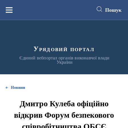
до
основного
Пошук
вмісту
Меню
Урядовий портал
Єдиний вебпортал органів виконавчої влади
України
Новини
Дмитро Кулеба офіційно
відкрив Форум безпекового
співробітництва ОБСЄ