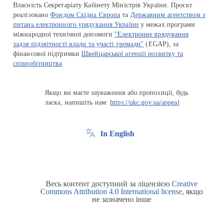
Власність Секретаріату Кабінету Міністрів України. Проєкт
реалізовано
Фондом Східна Європа
та
Державним агентством з
питань електронного урядування України
у межах програми
міжнародної технічної допомоги
"Електронне врядування
задля підзвітності влади та участі громади"
(EGAP), за
фінансової підтримки
Швейцарської агенції розвитку та
співробітництва
Якщо ви маєте зауваження або пропозиції, будь
ласка, напишіть нам:
https://ukc.gov.ua/appeal
In English
Весь контент доступний за ліцензією
Creative
Commons Attribution 4.0 International license
, якщо
не зазначено інше