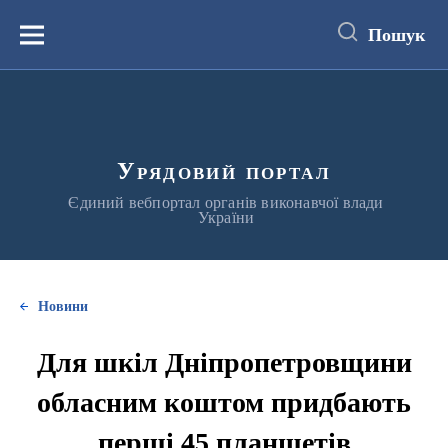
до
основного
Пошук
вмісту
Меню
Урядовий портал
Єдиний вебпортал органів виконавчої влади
України
Новини
Для шкіл Дніпропетровщини
обласним коштом придбають
перші 45 планшетів