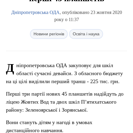
Дніпропетровська ОДА
, опубліковано 23 жовтня 2020
року о 11:37
Новини регіонів
Освіта і наука
Д
ніпропетровська ОДА закуповує для шкіл
області сучасні девайси. З обласного бюджету
на ці цілі виділили перший транш - 225 тис. грн.
Перші три партії нових 45 планшетів надійдуть до
ліцею Жовтих Вод та двох шкіл П’ятихатського
району: Зеленоярської і Зорянської.
Вони стануть дітям у нагоді в умовах
дистанційного навчання.