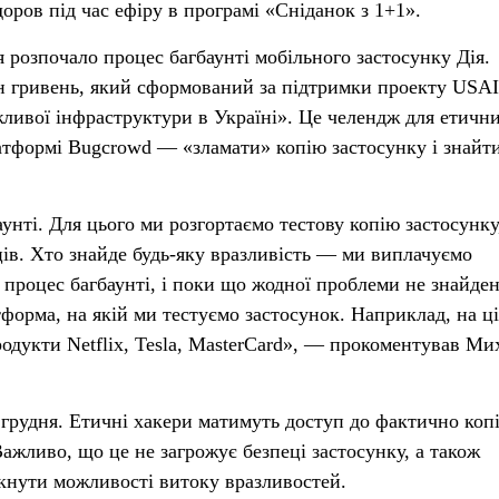
ров під час ефіру в програмі «Сніданок з 1+1».
 розпочало процес багбаунті мобільного застосунку Дія.
 гривень, який сформований за підтримки проекту USA
ливої інфраструктури в Україні». Це челендж для етичн
платформі Bugcrowd — «зламати» копію застосунку і знайт
нті. Для цього ми розгортаємо тестову копію застосунку
ів. Хто знайде будь-яку вразливість — ми виплачуємо
 процес багбаунті, і поки що жодної проблеми не знайден
форма, на якій ми тестуємо застосунок. Наприклад, на ц
родукти Netflix, Tesla, MasterCard», — прокоментував Ми
 грудня. Етичні хакери матимуть доступ до фактично копі
ажливо, що це не загрожує безпеці застосунку, а також
кнути можливості витоку вразливостей.