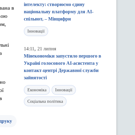
інтелекту: створюємо єдину
вана в
національну платформу для AI-
вою
спільнот, – Мінцифри
ом,
Інновації
льні
,
14:11
21 липня
а
Мінекономіки запустило першого в
Україні голосового AI-асистента у
контакт-центрі Державної служби
зайнятості
шно
ої
Економіка
Інновації
в
Соціальна політика
 друку