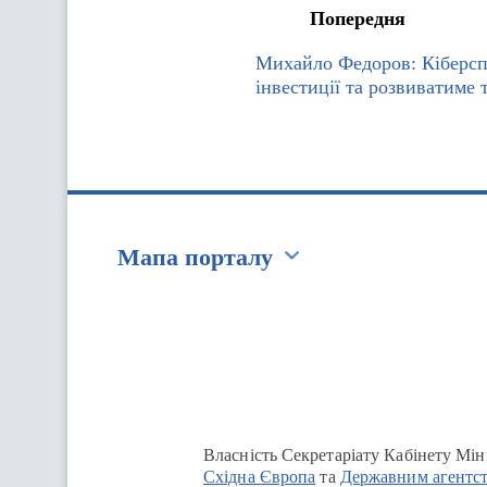
Попередня
Михайло Федоров: Кіберсп
інвестиції та розвиватиме 
Мапа порталу
Перейти на сайт Ukraine.ua
Власність Секретаріату Кабінету Мін
Східна Європа
та
Державним агентст