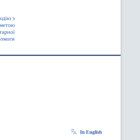
одію з
 метою
тарної
помоги
In English