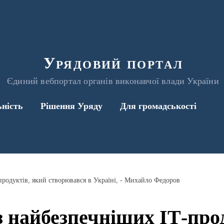
Урядовий портал
Єдиний вебпортал органів виконавчої влади України
ьність
Рішення Уряду
Для громадськості
продуктів, який створювався в Україні, - Михайло Федоров
із найбезпечніших ІТ-про