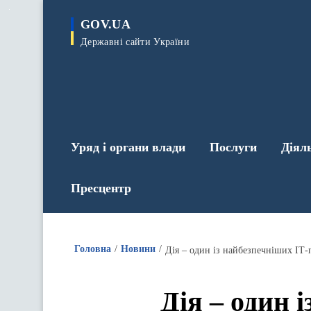
до
основного
GOV.UA
вмісту
Державні сайти України
Уряд і органи влади
Послуги
Діял
Пресцентр
Головна
Новини
Дія – один із найбезпечніших ІТ-
Дія – один 