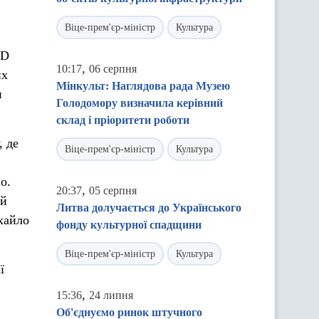
Віце-прем'єр-міністр
Культура
ID
,
10:17
06 серпня
их
Мінкульт: Наглядова рада Музею
и
Голодомору визначила керівний
склад і пріоритети роботи
, де
Віце-прем'єр-міністр
Культура
о.
,
20:37
05 серпня
ій
Литва долучається до Українського
хайло
фонду культурної спадщини
Віце-прем'єр-міністр
Культура
ї
,
15:36
24 липня
Об'єднуємо ринок штучного