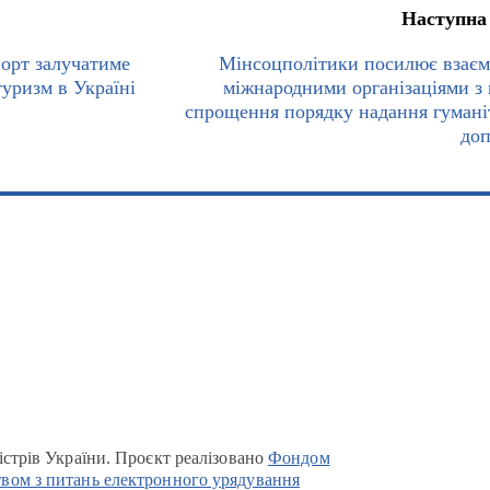
Наступна
орт залучатиме
Мінсоцполітики посилює взаєм
туризм в Україні
міжнародними організаціями з
спрощення порядку надання гумані
до
істрів України. Проєкт реалізовано
Фондом
вом з питань електронного урядування