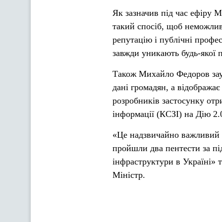
Як зазначив під час ефіру 
такий спосіб, щоб неможлив
репутацію і публічні профес
завжди уникають будь-якої п
Також Михайло Федоров заув
дані громадян, а відобража
розробників застосунку отр
інформації (КСЗІ) на Дію 2.
«Це надзвичайно важливий к
пройшли два пентести за п
інфраструктури в Україні» 
Міністр.