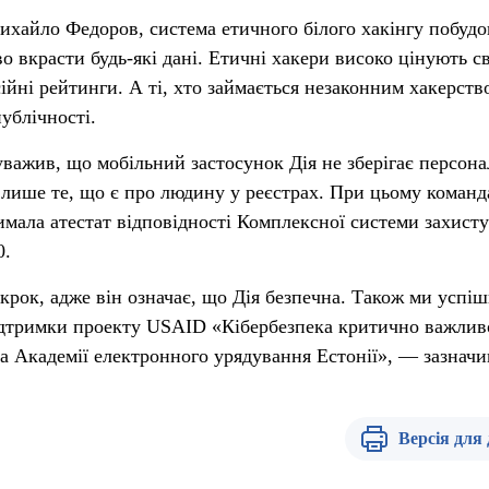
Михайло Федоров, система етичного білого хакінгу побудо
о вкрасти будь-які дані. Етичні хакери високо цінують с
ійні рейтинги. А ті, хто займається незаконним хакерств
ублічності.
ажив, що мобільний застосунок Дія не зберігає персона
є лише те, що є про людину у реєстрах. При цьому команд
имала атестат відповідності Комплексної системи захисту
0.
рок, адже він означає, що Дія безпечна. Також ми успі
ідтримки проекту USAID «Кібербезпека критично важлив
та Академії електронного урядування Естонії», — зазначи
Версія для