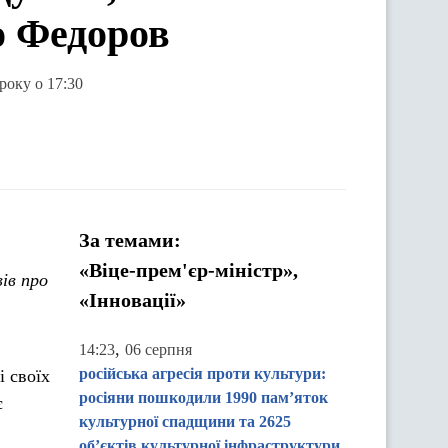
о Федоров
року о 17:30
За темами:
«Віце-прем'єр-міністр»,
ів про
«Інновації»
,
14:23
06 серпня
російська агресія проти культури:
і своїх
росіяни пошкодили 1990 пам’яток
є
культурної спадщини та 2625
об’єктів культурної інфраструктури