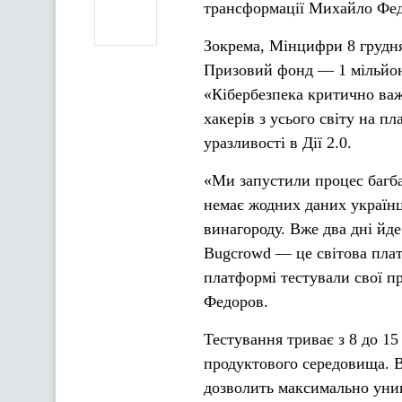
трансформації Михайло Федо
Зокрема, Мінцифри 8 грудня
Призовий фонд — 1 мільйон
«Кібербезпека критично важ
хакерів з усього світу на 
уразливості в Дії 2.0.
«Ми запустили процес багбау
немає жодних даних українц
винагороду. Вже два дні йде
Bugcrowd — це світова плат
платформі тестували свої п
Федоров.
Тестування триває з 8 до 15
продуктового середовища. В
дозволить максимально уни