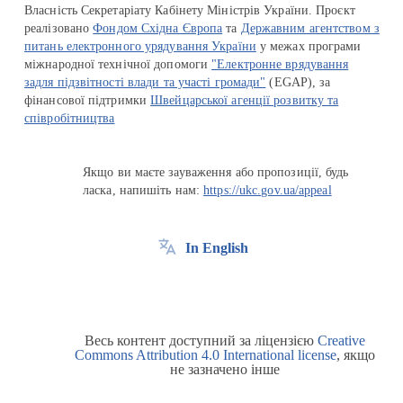
Власність Секретаріату Кабінету Міністрів України. Проєкт
реалізовано
Фондом Східна Європа
та
Державним агентством з
питань електронного урядування України
у межах програми
міжнародної технічної допомоги
"Електронне врядування
задля підзвітності влади та участі громади"
(EGAP), за
фінансової підтримки
Швейцарської агенції розвитку та
співробітництва
Якщо ви маєте зауваження або пропозиції, будь
ласка, напишіть нам:
https://ukc.gov.ua/appeal
In English
Весь контент доступний за ліцензією
Creative
Commons Attribution 4.0 International license
, якщо
не зазначено інше