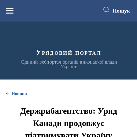
до
основного
Пошук
вмісту
Меню
Урядовий портал
Єдиний вебпортал органів виконавчої влади
України
Новини
Держрибагентство: Уряд
Канади продовжує
підтримувати Україну