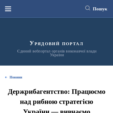
до
основного
Пошук
вмісту
Меню
Урядовий портал
Єдиний вебпортал органів виконавчої влади
України
Новини
Держрибагентство: Працюємо
над рибною стратегією
України — вивчаємо