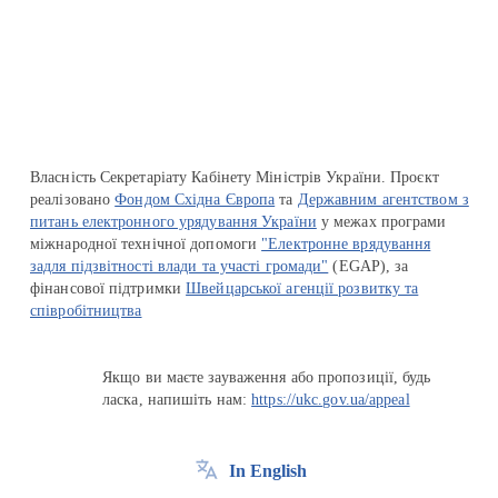
Перейти на сайт Ukraine.ua
Власність Секретаріату Кабінету Міністрів України. Проєкт
реалізовано
Фондом Східна Європа
та
Державним агентством з
питань електронного урядування України
у межах програми
міжнародної технічної допомоги
"Електронне врядування
задля підзвітності влади та участі громади"
(EGAP), за
фінансової підтримки
Швейцарської агенції розвитку та
співробітництва
Якщо ви маєте зауваження або пропозиції, будь
ласка, напишіть нам:
https://ukc.gov.ua/appeal
In English