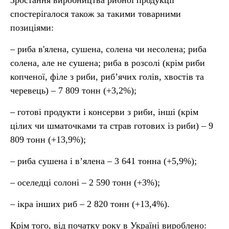
Зростання виробництва рибної продукції
спостерігалося також за такими товарними
позиціями:
– риба в'ялена, сушена, солена чи несолена; риба
солена, але не сушена; риба в розсолі (крім риби
копченої, філе з риби, риб’ячих голів, хвостів та
черевець) – 7 809 тонн (+3,2%);
– готові продукти і консерви з риби, інші (крім
цілих чи шматочками та страв готових із риби) – 9
809 тонн (+13,9%);
– риба сушена і в’ялена – 3 641 тонна (+5,9%);
– оселедці солоні – 2 590 тонн (+3%);
– ікра інших риб – 2 820 тонн (+13,4%).
Крім того, від початку року в Україні вироблено: