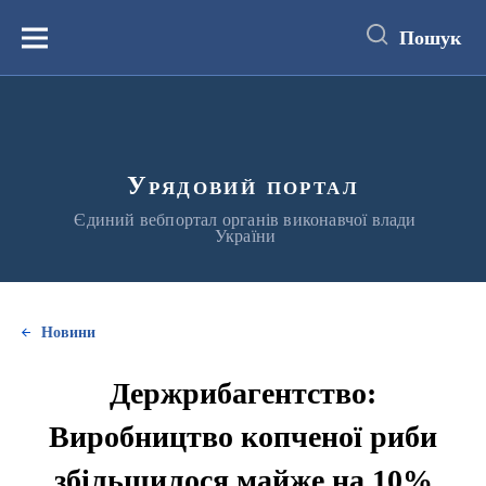
до
основного
Пошук
вмісту
Меню
Урядовий портал
Єдиний вебпортал органів виконавчої влади
України
Новини
Держрибагентство:
Виробництво копченої риби
збільшилося майже на 10%