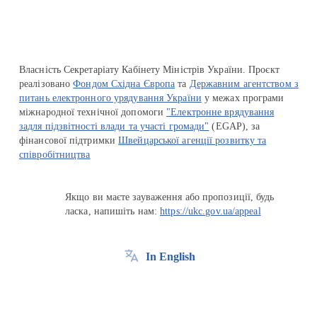
Власність Секретаріату Кабінету Міністрів України. Проєкт
реалізовано
Фондом Східна Європа
та
Державним агентством з
питань електронного урядування України
у межах програми
міжнародної технічної допомоги
"Електронне врядування
задля підзвітності влади та участі громади"
(EGAP), за
фінансової підтримки
Швейцарської агенції розвитку та
співробітництва
Якщо ви маєте зауваження або пропозиції, будь
ласка, напишіть нам:
https://ukc.gov.ua/appeal
In English