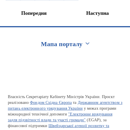
Попередня
Наступна
Мапа порталу
Перейти на сайт Ukraine.ua
Власність Секретаріату Кабінету Міністрів України. Проєкт
реалізовано
Фондом Східна Європа
та
Державним агентством з
питань електронного урядування України
у межах програми
міжнародної технічної допомоги
"Електронне врядування
задля підзвітності влади та участі громади"
(EGAP), за
фінансової підтримки
Швейцарської агенції розвитку та