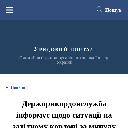
до
основного
Пошук
вмісту
Меню
Урядовий портал
Єдиний вебпортал органів виконавчої влади
України
Новини
Держприкордонслужба
інформує щодо ситуації на
західному кордоні за минулу