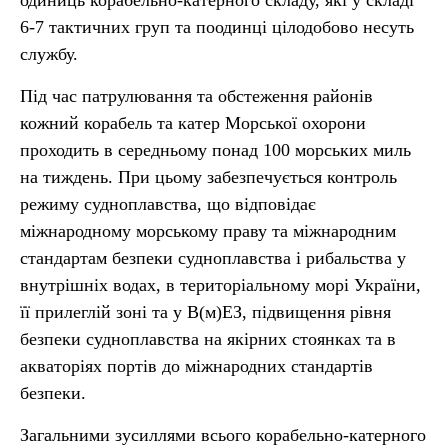
одиниць корабельно-катерного складу, які у складі
6-7 тактичних груп та поодинці цілодобово несуть
службу.
Під час патрулювання та обстеження районів
кожний корабель та катер Морської охорони
проходить в середньому понад 100 морських миль
на тиждень. При цьому забезпечується контроль
режиму судноплавства, що відповідає
міжнародному морському праву та міжнародним
стандартам безпеки судноплавства і рибальства у
внутрішніх водах, в територіальному морі України,
її прилеглій зоні та у В(м)ЕЗ, підвищення рівня
безпеки судноплавства на якірних стоянках та в
акваторіях портів до міжнародних стандартів
безпеки.
Загальними зусиллями всього корабельно-катерного