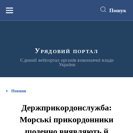
до
основного
Пошук
вмісту
Меню
Урядовий портал
Єдиний вебпортал органів виконавчої влади
України
Новини
Держприкордонслужба:
Морські прикордонники
щоденно виявляють й