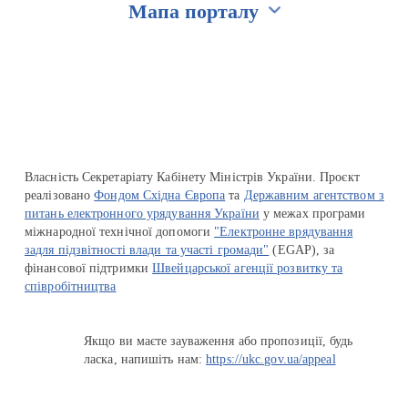
Мапа порталу
Перейти на сайт Ukraine.ua
Власність Секретаріату Кабінету Міністрів України. Проєкт
реалізовано
Фондом Східна Європа
та
Державним агентством з
питань електронного урядування України
у межах програми
міжнародної технічної допомоги
"Електронне врядування
задля підзвітності влади та участі громади"
(EGAP), за
фінансової підтримки
Швейцарської агенції розвитку та
співробітництва
Якщо ви маєте зауваження або пропозиції, будь
ласка, напишіть нам:
https://ukc.gov.ua/appeal