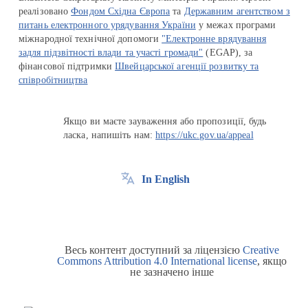
реалізовано
Фондом Східна Європа
та
Державним агентством з
питань електронного урядування України
у межах програми
міжнародної технічної допомоги
"Електронне врядування
задля підзвітності влади та участі громади"
(EGAP), за
фінансової підтримки
Швейцарської агенції розвитку та
співробітництва
Якщо ви маєте зауваження або пропозиції, будь
ласка, напишіть нам:
https://ukc.gov.ua/appeal
In English
Весь контент доступний за ліцензією
Creative
Commons Attribution 4.0 International license
, якщо
не зазначено інше