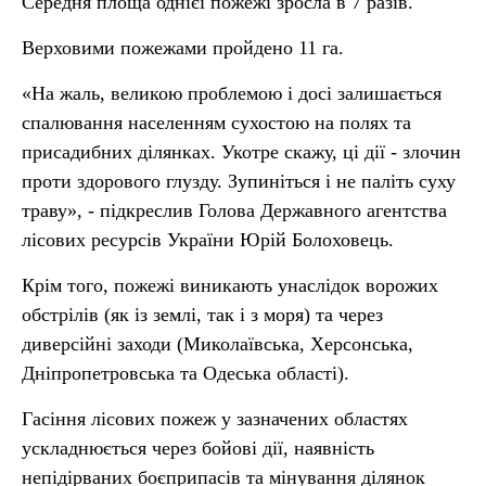
Середня площа однієї пожежі зросла в 7 разів.
Верховими пожежами пройдено 11 га.
«На жаль, великою проблемою і досі залишається
спалювання населенням сухостою на полях та
присадибних ділянках. Укотре скажу, ці дії - злочин
проти здорового глузду. Зупиніться і не паліть суху
траву», - підкреслив Голова Державного агентства
лісових ресурсів України Юрій Болоховець.
Крім того, пожежі виникають унаслідок ворожих
обстрілів (як із землі, так і з моря) та через
диверсійні заходи (Миколаївська, Херсонська,
Дніпропетровська та Одеська області).
Гасіння лісових пожеж у зазначених областях
ускладнюється через бойові дії, наявність
непідірваних боєприпасів та мінування ділянок