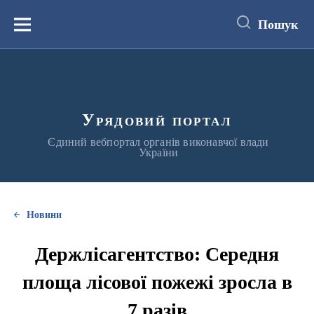
до
основного
Пошук
вмісту
Меню
Урядовий портал
Єдиний вебпортал органів виконавчої влади
України
Новини
Держлісагентство: Cередня
площа лісової пожежі зросла в
7 разів