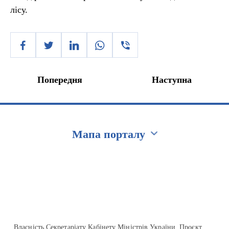
лісу.
Попередня
Наступна
Мапа порталу
Перейти на сайт Ukraine.ua
Власність Секретаріату Кабінету Міністрів України. Проєкт