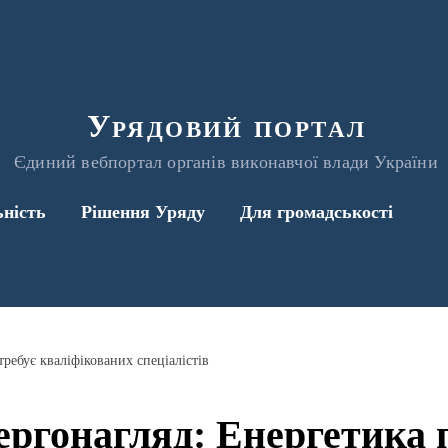
Урядовий портал
Єдиний вебпортал органів виконавчої влади України
ьність
Рішення Уряду
Для громадськості
ребує кваліфікованих спеціалістів
ргонагляд: Енергетика 