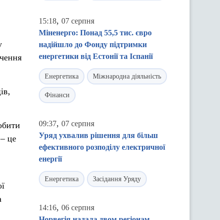
,
15:18
07 серпня
Міненерго: Понад 55,5 тис. євро
у
надійшло до Фонду підтримки
енергетики від Естонії та Іспанії
ечення
Енергетика
Міжнародна діяльність
ів,
Фінанси
,
09:37
07 серпня
обити
Уряд ухвалив рішення для більш
 – це
ефективного розподілу електричної
енергії
Енергетика
Засідання Уряду
ої
а
,
14:16
06 серпня
Норвегія надала двом регіонам