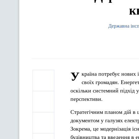
к
Державна інсп
У
країна потребує нових 
своїх громадян. Енерге
оскільки системний підхід 
перспективи.
Стратегічним планом дій в ц
документом у галузях елект
Зокрема, це модернізація іс
будівництва та введення в 