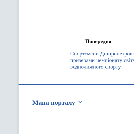
Попередня
Спортсмени Дніпропетров
призерами чемпіонату світ
воднолижного спорту
Мапа порталу
Перейти на сайт Ukraine.ua