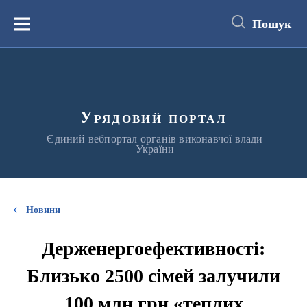
до
основного
Пошук
вмісту
Меню
Урядовий портал
Єдиний вебпортал органів виконавчої влади
України
Новини
Держенергоефективності:
Близько 2500 сімей залучили
100 млн грн «теплих