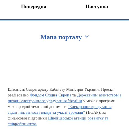
Попередня
Наступна
Мапа порталу
Перейти на сайт Ukraine.ua
Власність Секретаріату Кабінету Міністрів України. Проєкт
реалізовано
Фондом Східна Європа
та
Державним агентством з
питань електронного урядування України
у межах програми
міжнародної технічної допомоги
"Електронне врядування
задля підзвітності влади та участі громади"
(EGAP), за
фінансової підтримки
Швейцарської агенції розвитку та
співробітництва