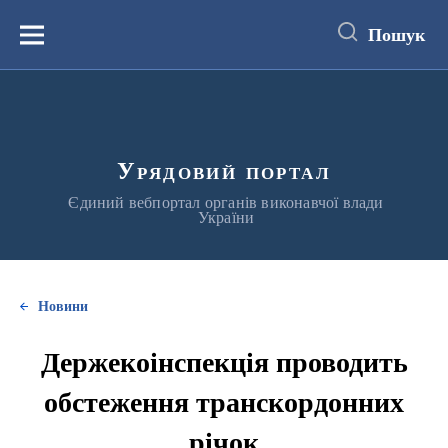
до
основного
Пошук
вмісту
Меню
Урядовий портал
Єдиний вебпортал органів виконавчої влади
України
Новини
Держекоінспекція проводить
обстеження транскордонних
річок