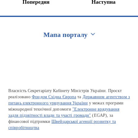
Попередня
Наступна
Мапа порталу
Перейти на сайт Ukraine.ua
Власність Секретаріату Кабінету Міністрів України. Проєкт
реалізовано
Фондом Східна Європа
та
Державним агентством з
питань електронного урядування України
у межах програми
міжнародної технічної допомоги
"Електронне врядування
задля підзвітності влади та участі громади"
(EGAP), за
фінансової підтримки
Швейцарської агенції розвитку та
співробітництва