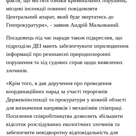
факти, що містять ознаки кримінальних порушень,
місцеві інспекції повинні повідомляти
Центральний апарат, який буде звертатись до
Генпрокуратури», - заявив Андрій Мальований.
Посадовець під час наради також підкреслив, що
підрозділи ДЕІ мають забезпечувати оприлюднення
інформації про резонансні природоохоронні
порушення та хід судових справ щодо виявлених
злочинів.
«Крім того, я дав доручення про проведення
координаційних нарад за участі терорганів
Держекоінспекції та прокуратури у кожній області
для визначення напрямків і механізмів співпраці.
Посилення співробітництва дозволить збільшити
відсоток розслідуваних екологічних злочинів та
забезпечити невідворотну відповідальність для