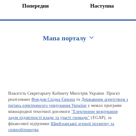
Попередня
Наступна
Мапа порталу
Перейти на сайт Ukraine.ua
Власність Секретаріату Кабінету Міністрів України. Проєкт
реалізовано
Фондом Східна Європа
та
Державним агентством з
питань електронного урядування України
у межах програми
міжнародної технічної допомоги
"Електронне врядування
задля підзвітності влади та участі громади"
(EGAP), за
фінансової підтримки
Швейцарської агенції розвитку та
співробітництва