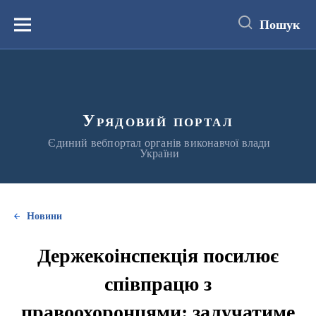
до
основного
Пошук
вмісту
Меню
Урядовий портал
Єдиний вебпортал органів виконавчої влади
України
Новини
Держекоінспекція посилює
співпрацю з
правоохоронцями: залучатиме