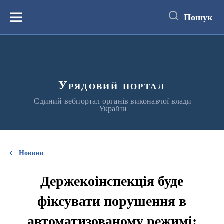
до
основного
Пошук
вмісту
Меню
Урядовий портал
Єдиний вебпортал органів виконавчої влади
України
Новини
Держекоінспекція буде
фіксувати порушення в
автоматизованому режимі: