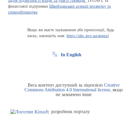
задля підзвітності влади та участі громади"
(EGAP), за
фінансової підтримки
Швейцарської агенції розвитку та
співробітництва
Якщо ви маєте зауваження або пропозиції, будь
ласка, напишіть нам:
https://ukc.gov.ua/appeal
In English
Весь контент доступний за ліцензією
Creative
Commons Attribution 4.0 International license
, якщо
не зазначено інше
розробник порталу