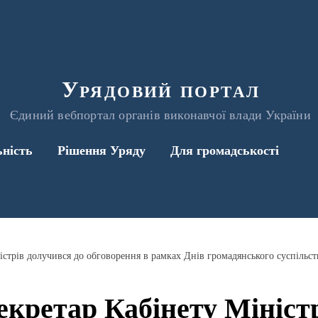
Урядовий портал
Єдиний вебпортал органів виконавчої влади України
ьність
Рішення Уряду
Для громадськості
істрів долучився до обговорення в рамках Днів громадянського суспільс
кретар Кабінету Мініст