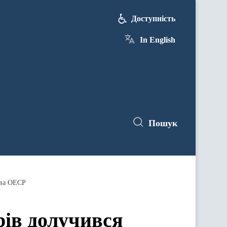
Доступність
In English
Пошук
тва ОЕСР
рів долучився