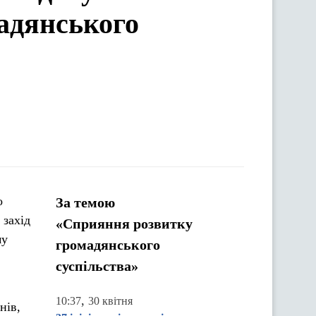
мадянського
о
За темою
 захід
«Сприяння розвитку
му
громадянського
суспільства»
,
10:37
30 квітня
нів,