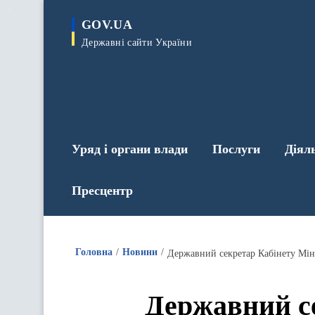
до
основного
GOV.UA
вмісту
Державні сайти України
Уряд і органи влади
Послуги
Діял
Пресцентр
Головна
Новини
Державний секретар Кабінету Мін
Державний се