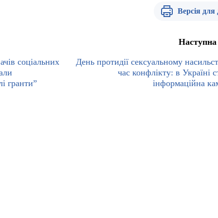
Версія для
Наступна
ачів соціальних
День протидії сексуальному насильст
тали
час конфлікту: в Україні с
і гранти”
інформаційна ка