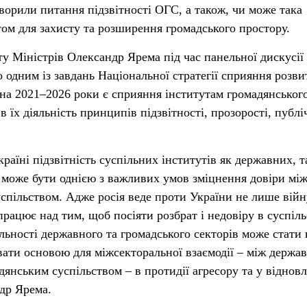
оворили питання підзвітності ОГС, а також, чи може така
том для захисту та розширення громадського простору.
у Міністрів Олександр Ярема під час панельної дискусії
 одним із завдань Національної стратегії сприяння розви
 на 2021–2026 роки є сприяння інститутам громадянськог
в їх діяльність принципів підзвітності, прозорості, публі
раїні підзвітність суспільних інститутів як державних, т
може бути однією з важливих умов зміцнення довіри мі
спільством. Адже росія веде проти України не лише війн
працює над тим, щоб посіяти розбрат і недовіру в суспіль
іяльності державного та громадського секторів може стати 
увати основою для міжсекторальної взаємодії – між держа
дянським суспільством – в протидії агресору та у віднов
ндр Ярема.