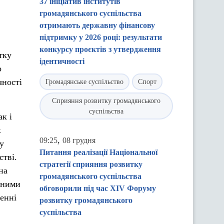
37 ініціатив інститутів
громадянського суспільства
отримають державну фінансову
підтримку у 2026 році: результати
конкурсу проєктів з утвердження
тку
ідентичності
о
чності
Громадянське суспільство
Спорт
Сприяння розвитку громадянського
суспільства
ак і
ж
,
09:25
08 грудня
у
Питання реалізації Національної
стві.
стратегії сприяння розвитку
на
громадянського суспільства
вними
обговорили під час XIV Форуму
ленні
розвитку громадянського
суспільства