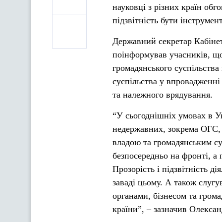
науковці з різних країн обг
підзвітність бути інструмен
Державний секретар Кабінет
поінформував учасників, що
громадянського суспільства
суспільства у впровадженні 
та належного врядування.
“У сьогоднішніх умовах в Ук
недержавних, зокрема ОГС, 
владою та громадянським су
безпосередньо на фронті, а 
Прозорість і підзвітність д
заваді цьому. А також слуг
органами, бізнесом та грома
країни”, – зазначив Олекса