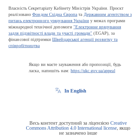
Власність Секретаріату Кабінету Міністрів України. Проєкт
реалізовано
Фондом Східна Європа
та
Державним агентством з
питань електронного урядування України
у межах програми
міжнародної технічної допомоги
"Електронне врядування
задля підзвітності влади та участі громади"
(EGAP), за
фінансової підтримки
Швейцарської агенції розвитку та
співробітництва
Якщо ви маєте зауваження або пропозиції, будь
ласка, напишіть нам:
https://ukc.gov.ua/appeal
In English
Весь контент доступний за ліцензією
Creative
Commons Attribution 4.0 International license
, якщо
не зазначено інше