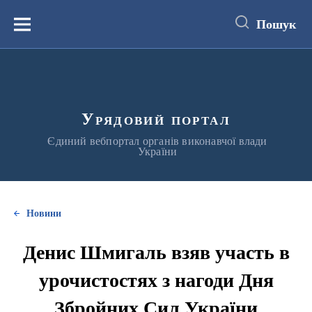
до
основного
Пошук
вмісту
Меню
Урядовий портал
Єдиний вебпортал органів виконавчої влади
України
Новини
Денис Шмигаль взяв участь в
урочистостях з нагоди Дня
Збройних Сил України