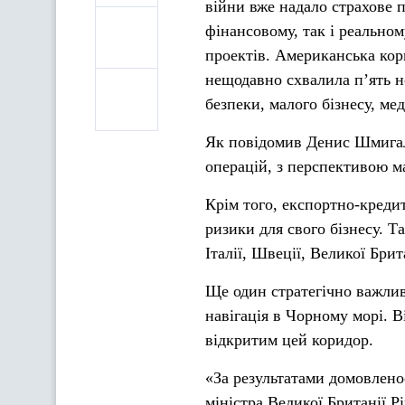
війни вже надало страхове 
фінансовому, так і реально
проектів. Американська кор
нещодавно схвалила п’ять н
безпеки, малого бізнесу, ме
Як повідомив Денис Шмигал
операцій, з перспективою м
Крім того, експортно-кредит
ризики для свого бізнесу. Та
Італії, Швеції, Великої Брит
Ще один стратегічно важлив
навігація в Чорному морі. 
відкритим цей коридор.
«За результатами домовлено
міністра Великої Британії Р