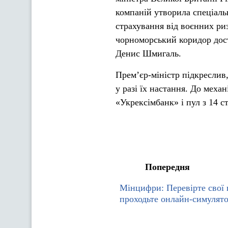
компаній утворила спеціаль
страхування від воєнних риз
чорноморський коридор дос
Денис Шмигаль.
Прем’єр-міністр підкреслив,
у разі їх настання. До меха
«Укрексімбанк» і пул з 14 с
Попередня
Мінцифри: Перевірте свої 
проходьте онлайн-симулято