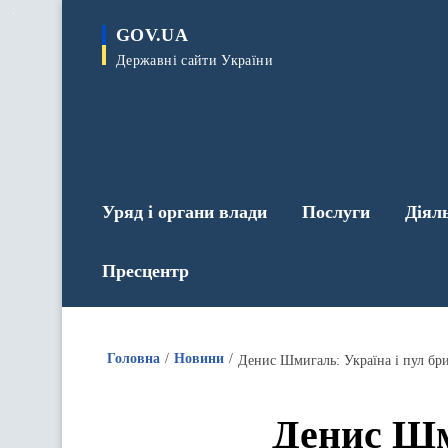
до
основного
GOV.UA
вмісту
Державні сайти України
Уряд і органи влади
Послуги
Діял
Пресцентр
Головна
Новини
Денис Шм