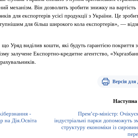
ний механізм. Він дозволить зробити знижку на вартість
иків для експортерів усієї продукції з України. Це зроби
тупнішим для більш широкого кола експортерів», — відз
 що Уряд виділив кошти, які будуть гарантією покриття 
нізму залучене Експортно-кредитне агентство, «Укргазбан
трахувальників.
Версія для
Наступна
кіберзнання -
Прем’єр-міністр: Очікує
р на Дія.Освіта
індустріальні парки допоможуть з
структуру економіки із сировин
пер