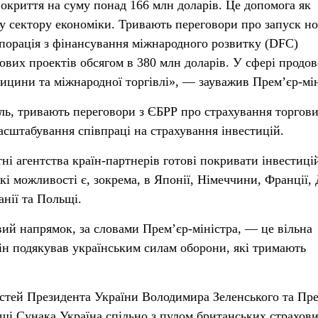
покриття на суму понад 166 млн доларів. Це допомога як
му сектору економіки. Тривають переговори про запуск н
порація з фінансування міжнародного розвитку (DFC)
ових проектів обсягом в 380 млн доларів. У сфері продов
дицини та міжнародної торгівлі», — зауважив Прем’єр-мін
ь, тривають переговори з ЄБРР про страхування торгов
асштабування співпраці на страхування інвестицій.
ні агентства країн-партнерів готові покривати інвестиці
кі можливості є, зокрема, в Японії, Німеччини, Франції, 
анії та Польщі.
ий напрямок, за словами Прем’єр-міністра, — це вільна
Він подякував українським силам оборони, які тримають
стей Президента України Володимира Зеленського та Пре
іші Сунака Україна спільно з пулом британських страхов