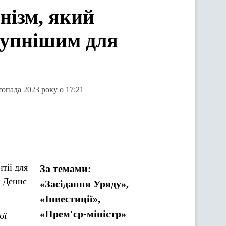
нізм, який
тупнішим для
опада 2023 року о 17:21
тії для
За темами:
р Денис
«Засідання Уряду»,
«Інвестиції»,
«Прем'єр-міністр»
ої