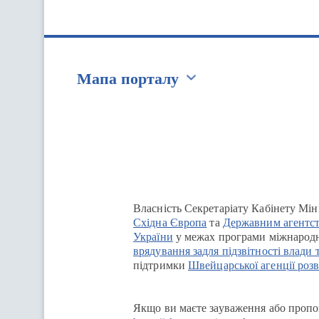
Мапа порталу
Перейти на сайт Ukraine.ua
Власність Секретаріату Кабінету Мін
Східна Європа
та
Державним агентст
України
у межах програми міжнародн
врядування задля підзвітності влади 
підтримки
Швейцарської агенції розв
Якщо ви маєте зауваження або пропоз