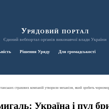
Урядовий портал
Єдиний вебпортал органів виконавчої влади України
ьність
Рішення Уряду
Для громадськості
игаль: Україна і пул бр