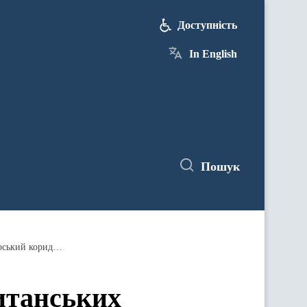
Доступність
In English
Пошук
Денис Шмигаль: Україна і пул британських страхових компаній утворили механізм, який зробить чорноморський коридор доступнішим для експортерів
итанських