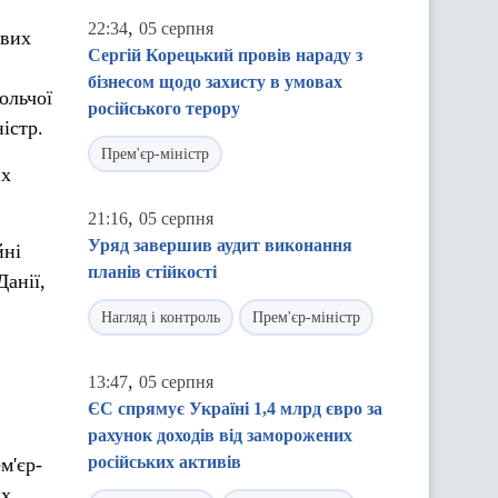
,
22:34
05 серпня
ових
Сергій Корецький провів нараду з
бізнесом щодо захисту в умовах
ольчої
російського терору
істр.
Прем'єр-міністр
их
,
21:16
05 серпня
Уряд завершив аудит виконання
йні
планів стійкості
Данії,
Нагляд і контроль
Прем'єр-міністр
,
13:47
05 серпня
ЄС спрямує Україні 1,4 млрд євро за
рахунок доходів від заморожених
російських активів
м'єр-
их