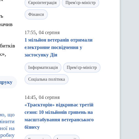
Євроінтеграція
Прем'єр-міністр
Фінанси
ть
начив
,
17:55
04 серпня
1 мільйон ветеранів отримали
збитків
електронне посвідчення у
к»,
застосунку Дія
Інформатизація
Прем'єр-міністр
Соціальна політика
 друку
,
14:45
04 серпня
«Траєкторія» відкриває третій
сезон: 10 мільйонів гривень на
мо, що
масштабування ветеранського
мінити
бізнесу
ної на
еробну