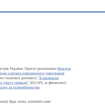
істрів України. Проєкт реалізовано
Фондом
вом з питань електронного урядування
ої технічної допомоги
"Електронне
та участі громади"
(EGAP), за фінансової
итку та співробітництва
иції, будь ласка, напишіть нам: