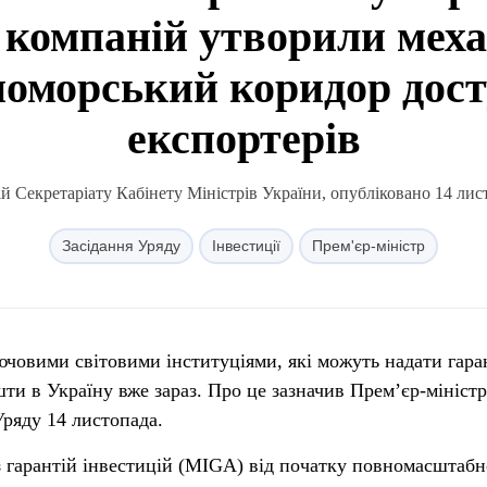
 компаній утворили меха
номорський коридор дос
експортерів
й Секретаріату Кабінету Міністрів України, опубліковано 14 лист
Засідання Уряду
Інвестиції
Прем'єр-міністр
ючовими світовими інституціями, які можуть надати гаран
шти в Україну вже зараз. Про це зазначив Прем’єр-мініст
Уряду 14 листопада.
з гарантій інвестицій (MIGA) від початку повномасштабн