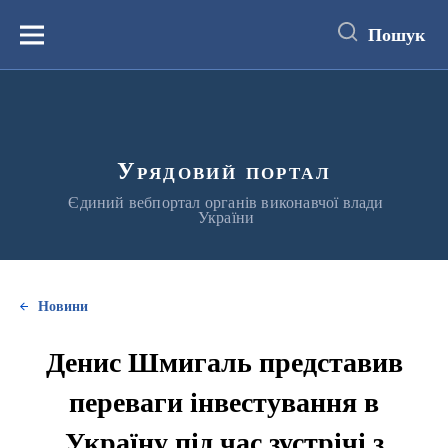
до
основного
Пошук
вмісту
Меню
Урядовий портал
Єдиний вебпортал органів виконавчої влади
України
Новини
Денис Шмигаль представив
переваги інвестування в
Україну під час зустрічі з