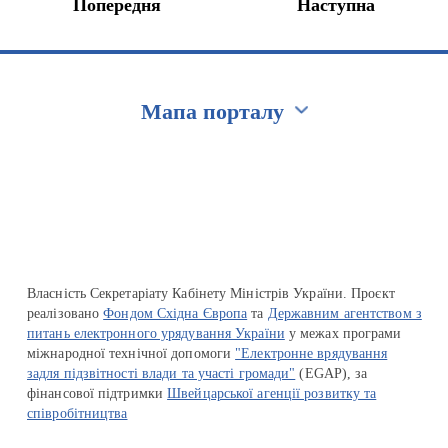
Попередня
Наступна
Мапа порталу
Перейти на сайт Ukraine.ua
Власність Секретаріату Кабінету Міністрів України. Проєкт
реалізовано
Фондом Східна Європа
та
Державним агентством з
питань електронного урядування України
у межах програми
міжнародної технічної допомоги
"Електронне врядування
задля підзвітності влади та участі громади"
(EGAP), за
фінансової підтримки
Швейцарської агенції розвитку та
співробітництва