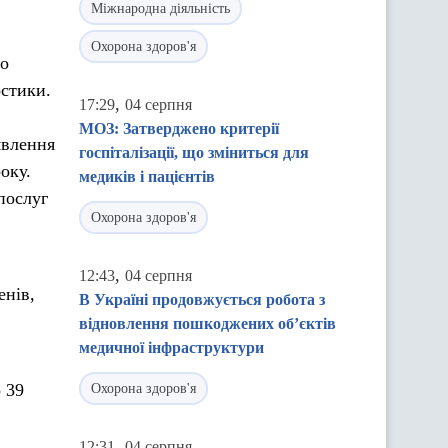
Міжнародна діяльність
Охорона здоров'я
мо
остики.
,
17:29
04 серпня
МОЗ: Затверджено критерії
явлення
госпіталізації, що зміниться для
оку.
медиків і пацієнтів
послуг
Охорона здоров'я
,
12:43
04 серпня
енів,
В Україні продовжується робота з
відновлення пошкоджених об’єктів
медичної інфраструктури
 39
Охорона здоров'я
,
12:31
04 серпня