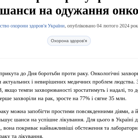
 шанси на одужання онко
ство охорони здоров'я України
, опубліковано 04 лютого 2024 рок
Охорона здоров'я
у прикута до Дня боротьби проти раку. Онкологічні захво
ьш актуальних і невирішених медичних проблем людства. 
 якщо темпи захворюваності зростатимуть і надалі, то д
ерше захворіли на рак, зросте на 77% і сягне 35 млн.
аку можна запобігти простими повсякденними діями, а 
льшує шанси на успішне лікування. Для цього в Україні д
, вона покриває найважливіші обстеження та лабораторн
раку та лікування.