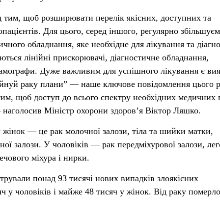
 тим, щоб розширювати перелік якісних, доступних та
пацієнтів. Для цього, серед іншого, регулярно збільшує
ичного обладнання, яке необхідне для лікування та діагн
ються лінійні прискорювачі, діагностичне обладнання,
амографи. Дуже важливим для успішного лікування є ви
руйнуй раку плани” — наше ключове повідомлення цього р
им, щоб доступ до всього спектру необхідних медичних 
 наголосив Міністр охорони здоров’я Віктор Ляшко.
жінок — це рак молочної залози, тіла та шийки матки,
ої залози. У чоловіків — рак передміхурової залози, лег
ечового міхура і нирки.
стрували понад 93 тисячі нових випадків злоякісних
ч у чоловіків і майже 48 тисяч у жінок. Від раку померло