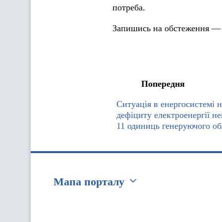
потреба.
Запишись на обстеження — 
Попередня
Ситуація в енергосистемі н
дефіциту електроенергії нем
11 одиниць генеруючого о
Мапа порталу
Перейти на сайт Ukraine.ua