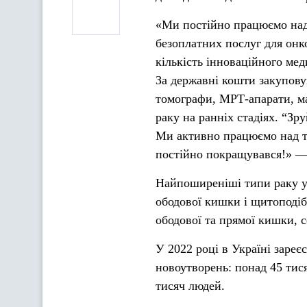
«Ми постійно працюємо над
безоплатних послуг для онко
кількість інноваційного мед
За державні кошти закупову
томографи, МРТ-апарати, м
раку на ранніх стадіях. “З
Ми активно працюємо над т
постійно покращувався!» —
Найпоширеніші типи раку у 
ободової кишки і щитоподібн
ободової та прямої кишки, с
У 2022 році в Україні зареє
новоутворень: понад 45 тися
тисяч людей.