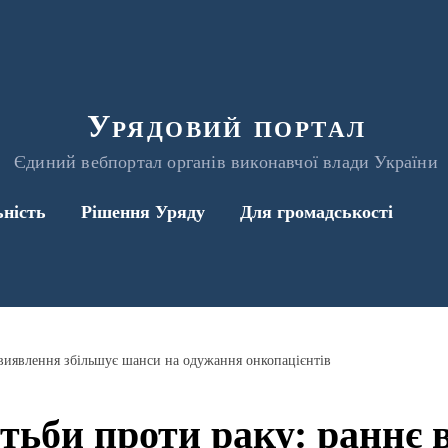
Урядовий портал
Єдиний вебпортал органів виконавчої влади України
ьність
Рішення Уряду
Для громадськості
 виявлення збільшує шанси на одужання онкопацієнтів
тьби проти раку: раннє