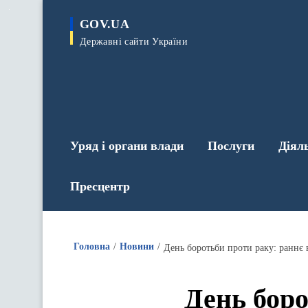
до
основного
GOV.UA
вмісту
Державні сайти України
Уряд і органи влади
Послуги
Діял
Пресцентр
Головна
Новини
День боротьби проти раку: раннє
День боро