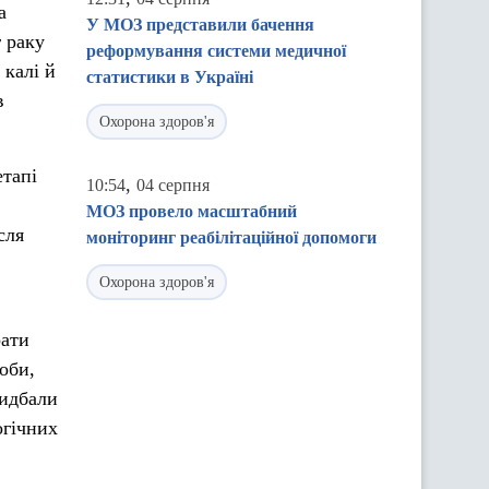
а
У МОЗ представили бачення
 раку
реформування системи медичної
 калі й
статистики в Україні
в
Охорона здоров'я
етапі
,
10:54
04 серпня
МОЗ провело масштабний
сля
моніторинг реабілітаційної допомоги
Охорона здоров'я
рати
оби,
ридбали
огічних