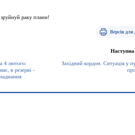
зруйнуй раку плани!
Версія для
Наступна
а 4 лютого:
Західний кордон. Ситуація у п
ає, в резерві -
пр
бладнання