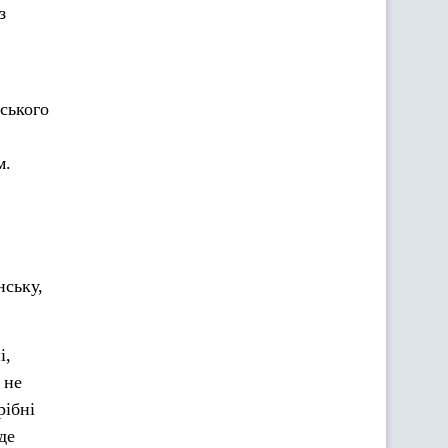
з
вського
м.
нську,
і,
 не
рібні
де