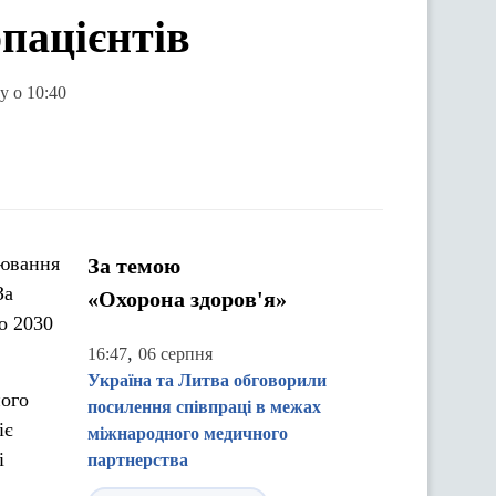
пацієнтів
у о 10:40
рювання
За темою
За
«Охорона здоров'я»
о 2030
,
16:47
06 серпня
Україна та Литва обговорили
його
посилення співпраці в межах
іє
міжнародного медичного
і
партнерства