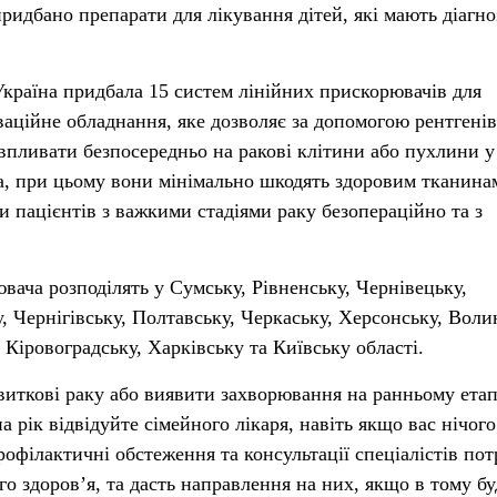
ридбано препарати для лікування дітей, які мають діагно
країна придбала 15 систем лінійних прискорювачів для
ваційне обладнання, яке дозволяє за допомогою рентгені
пливати безпосередньо на ракові клітини або пухлини у
а, при цьому вони мінімально шкодять здоровим тканина
 пацієнтів з важкими стадіями раку безопераційно та з
вача розподілять у Сумську, Рівненську, Чернівецьку,
 Чернігівську, Полтавську, Черкаську, Херсонську, Воли
 Кіровоградську, Харківську та Київську області.
звиткові раку або виявити захворювання на ранньому етап
а рік відвідуйте сімейного лікаря, навіть якщо вас нічого
профілактичні обстеження та консультації спеціалістів пот
го здоров’я, та дасть направлення на них, якщо в тому бу