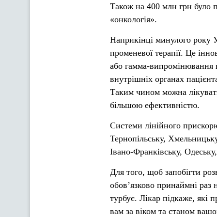
Також на 400 млн грн було п
«онкологія».
Наприкінці минулого року У
променевої терапії. Це інно
або гамма-випромінювання в
внутрішніх органах пацієнт
Таким чином можна лікувати
більшою ефективністю.
Системи лінійного прискорю
Тернопільську, Хмельницьку,
Івано-Франківську, Одеську,
Для того, щоб запобігти ро
обов’язково принаймні раз н
турбує. Лікар підкаже, які 
вам за віком та станом вашо