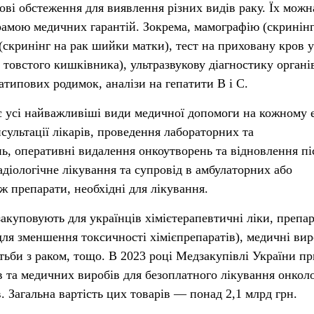
ові обстеження для виявлення різних видів раку. Їх можн
рамою медичних гарантій. Зокрема, мамографію (скринінг
скринінг на рак шийки матки), тест на приховану кров у
 товстого кишківника), ультразвукову діагностику органі
атипових родимок, аналізи на гепатити В і С.
 усі найважливіші види медичної допомоги на кожному 
нсультації лікарів, проведення лабораторних та
ь, оперативні видалення онкоутворень та відновлення пі
адіологічне лікування та супровід в амбулаторних або
ж препарати, необхідні для лікування.
закуповують для українців хімієтерапевтичні ліки, препа
для зменшення токсичності хімієпрепаратів), медичні вир
тьби з раком, тощо. В 2023 році Медзакупівлі України п
в та медичних виробів для безоплатного лікування онкол
. Загальна вартість цих товарів — понад 2,1 млрд грн.