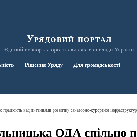
Урядовий портал
Єдиний вебпортал органів виконавчої влади України
ьність
Рішення Уряду
Для громадськості
 працюють над питаннями розвитку санаторно-курортної інфраструктур
льницька ОДА спільно 