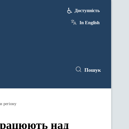
Доступність
In English
Пошук
и регіону
працюють над