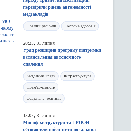
періоду триває: на Полтавщині
перевірили рівень автономності
медзакладів
ь: МОН
Новини регіонів
Охорона здоров'я
 якому
ремонт
дівель
,
20:23
31 липня
Уряд розширив програму підтримки
встановлення автономного
опалення
Засідання Уряду
Інфраструктура
Прем'єр-міністр
Соціальна політика
,
13:07
31 липня
Мінінфраструктури та ПРООН
обговорили пріоритети подальшої