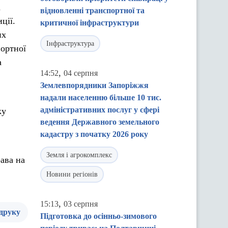
а
відновленні транспортної та
ції.
критичної інфраструктури
их
Інфраструктура
портної
а
,
14:52
04 серпня
Землевпорядники Запоріжжя
надали населенню більше 10 тис.
адміністративних послуг у сфері
ку
ведення Державного земельного
кадастру з початку 2026 року
Земля і агрокомплекс
ава на
Новини регіонів
,
15:13
03 серпня
 друку
Підготовка до осінньо-зимового