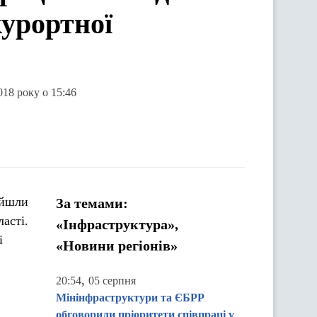
урортної
018 року о 15:46
ійшли
За темами:
асті.
«Інфраструктура»,
і
«Новини регіонів»
,
20:54
05 серпня
Мінінфраструктури та ЄБРР
обговорили пріоритети співпраці у