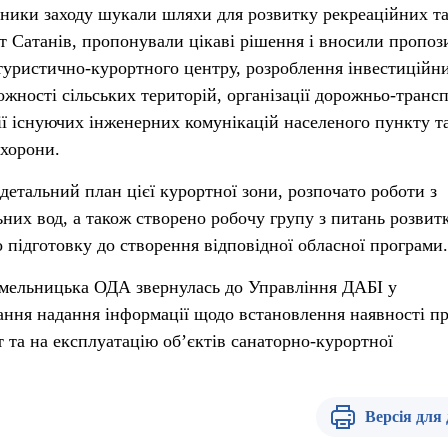
сники заходу шукали шляхи для розвитку рекреаційних т
 Сатанів, пропонували цікаві рішення і вносили пропози
туристично-курортного центру, розроблення інвестиційн
жності сільських територій, організації дорожньо-транс
ії існуючих інженерних комунікацій населеного пункту т
охорони.
детальний план цієї курортної зони, розпочато роботи з
ьних вод, а також створено робочу групу з питань розвит
о підготовку до створення відповідної обласної програми.
Хмельницька ОДА звернулась до Управління ДАБІ у
ання надання інформації щодо встановлення наявності пр
т та на експлуатацію об’єктів санаторно-курортної
Версія для