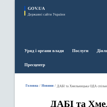
до
основного
GOV.UA
вмісту
Державні сайти України
Уряд і органи влади
Послуги
Діял
Пресцентр
Головна
Новини
ДАБІ та Хмельницька ОДА спільно
ДАБІ та Хме