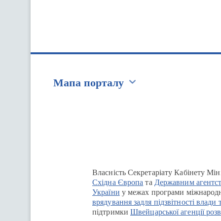
Мапа порталу
Перейти на сайт Ukraine.ua
Власність Секретаріату Кабінету Мін
Східна Європа
та
Державним агентст
України
у межах програми міжнародн
врядування задля підзвітності влади 
підтримки
Швейцарської агенції розв