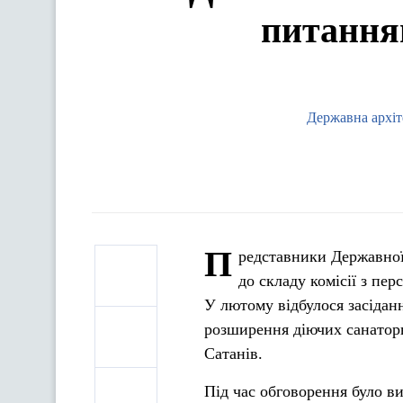
питання
Державна архіт
П
редставники Державної
до складу комісії з пе
У лютому відбулося засіданн
розширення діючих санаторн
Сатанів.
Під час обговорення було ви