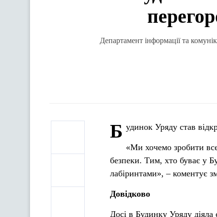
перегор
Департамент інформації та комунік
Б
удинок Уряду став відк
«Ми хочемо зробити все
безпеки. Тим, хто буває у Б
лабіринтами», – коментує з
Довідково
Досі в Будинку Уряду діяла 