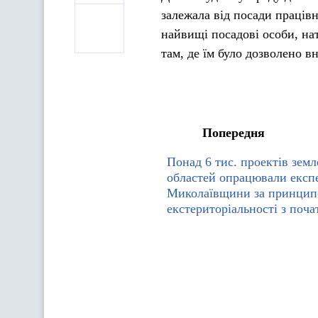
залежала від посади праців
найвищі посадові особи, нат
там, де їм було дозволено 
Попередня
Понад 6 тис. проектів зем
областей опрацювали експ
Миколаївщини за принци
екстериторіальності з поча