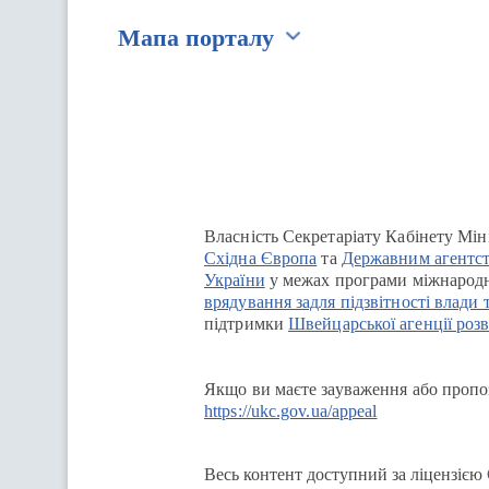
Мапа порталу
Перейти на сайт Ukraine.ua
Власність Секретаріату Кабінету Мін
Східна Європа
та
Державним агентст
України
у межах програми міжнародн
врядування задля підзвітності влади 
підтримки
Швейцарської агенції розв
Якщо ви маєте зауваження або пропоз
https://ukc.gov.ua/appeal
Весь контент доступний за ліцензією