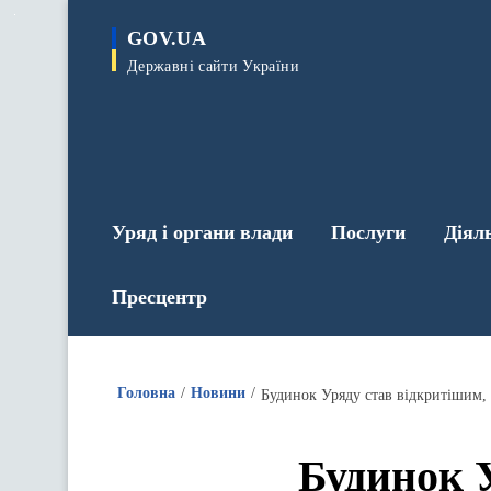
до
основного
GOV.UA
вмісту
Державні сайти України
Уряд і органи влади
Послуги
Діял
Пресцентр
Головна
Новини
Будинок Уряду став відкритішим,
Будинок У