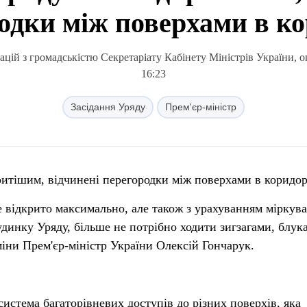
одки між поверхами в к
ацій з громадськістю Секретаріату Кабінету Міністрів України, о
16:23
Засідання Уряду
Прем'єр-міністр
ритішим, відчинені перегородки між поверхами в коридор
 відкрито максимально, але також з урахуванням міркув
удинку Уряду, більше не потрібно ходити зигзагами, блук
міни Прем'єр-міністр України Олексій Гончарук.
система багаторівневих доступів до різних поверхів, яка