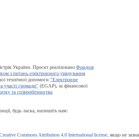
істрів України. Проєкт реалізовано
Фондом
вом з питань електронного урядування
ої технічної допомоги
"Електронне
та участі громади"
(EGAP), за фінансової
итку та співробітництва
иції, будь ласка, напишіть нам:
Creative Commons Attribution 4.0 International license
, якщо не зазн