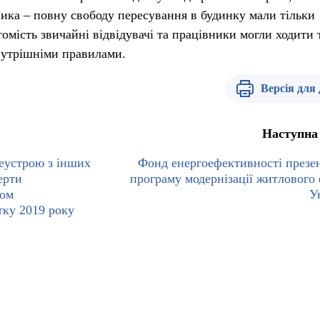
ника – повну свободу пересування в будинку мали тільки
омість звичайні відвідувачі та працівники могли ходити 
внутрішніми правилами.
Версія для
Наступна
леустрою з інших
Фонд енергоефективності презе
ерти
програму модернізації житлового
пом
У
тку 2019 року