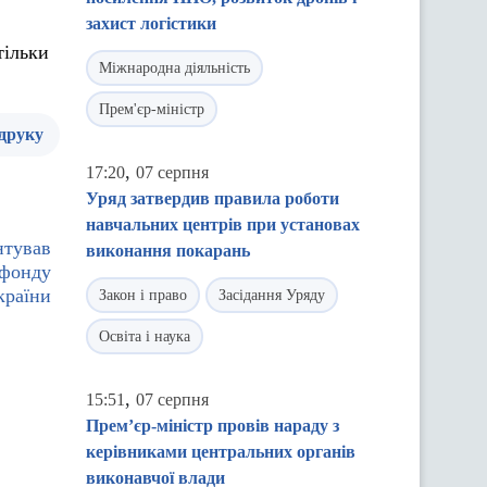
захист логістики
тільки
Міжнародна діяльність
Прем'єр-міністр
 друку
,
17:20
07 серпня
Уряд затвердив правила роботи
навчальних центрів при установах
нтував
виконання покарань
 фонду
країни
Закон і право
Засідання Уряду
Освіта і наука
,
15:51
07 серпня
Прем’єр-міністр провів нараду з
керівниками центральних органів
виконавчої влади