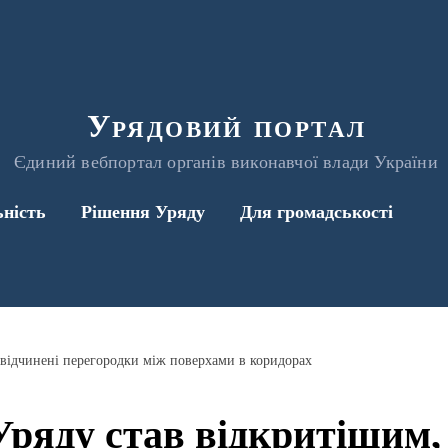
Урядовий портал
Єдиний вебпортал органів виконавчої влади України
ьність
Рішення Уряду
Для громадськості
 відчинені перегородки між поверхами в коридорах
ряду став відкритішим,