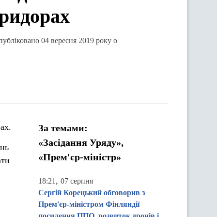
оридорах
публіковано 04 вересня 2019 року о
ах.
За темами:
«Засідання Уряду»,
ань
«Прем'єр-міністр»
ати
,
18:21
07 серпня
Сергій Корецький обговорив з
Прем'єр-міністром Фінляндії
посилення ППО, розвиток дронів і