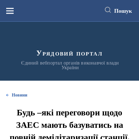
до
основного
Пошук
вмісту
Меню
Урядовий портал
Єдиний вебпортал органів виконавчої влади
України
Новини
Будь –які переговори щодо
ЗАЕС мають базуватись на
повній демілітаризації станції,