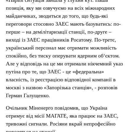
«Наразі ситуація зайшла у глухий кут. Наша
позиція, яку ми озвучуємо на всіх міжнародних
майданчиках, зводиться до того, що будь-які
переговори стосовно ЗАЕС мають базуватись: по-
перше – на демілітаризації станції, по-друге –
виході із ЗАЕС працівників Росатому. По-третє,
український персонал має отримати можливість
спокійно, без тиску оперувати ядерним об‘єктом.
Але у відповідь на це ми отримали нікчемний указ
путіна про те, що ЗАЕС - це «федеральна»
власність, із реєстрацією відповідної компанії в
москві з назвою «Запорізька станція», - розповів
Герман Галущенко.
Очільник Міненерго повідомив, що Україна
отримує від місії МАГАТЕ, яка працює на ЗАЕС,
тривожні сигнали. Росіяни вкрай непрофесійно
поводяться на станції.