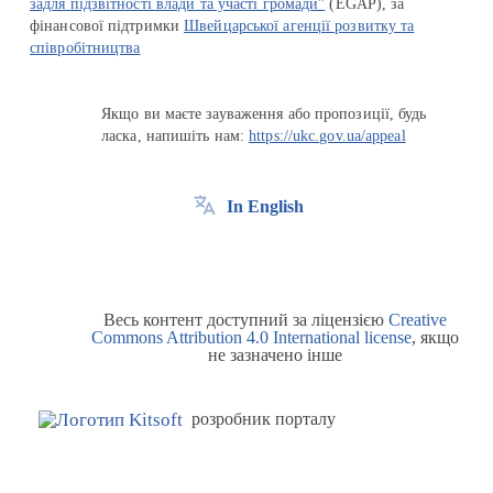
задля підзвітності влади та участі громади"
(EGAP), за
фінансової підтримки
Швейцарської агенції розвитку та
співробітництва
Якщо ви маєте зауваження або пропозиції, будь
ласка, напишіть нам:
https://ukc.gov.ua/appeal
In English
Весь контент доступний за ліцензією
Creative
Commons Attribution 4.0 International license
, якщо
не зазначено інше
розробник порталу