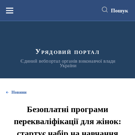
до
основного
Пошук
вмісту
Меню
Урядовий портал
Єдиний вебпортал органів виконавчої влади
України
Новини
Безоплатні програми
перекваліфікації для жінок:
стартує набір на навчання