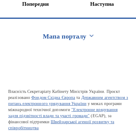
Попередня
Наступна
Мапа порталу
Перейти на сайт Ukraine.ua
Власність Секретаріату Кабінету Міністрів України. Проєкт
реалізовано
Фондом Східна Європа
та
Державним агентством з
питань електронного урядування України
у межах програми
міжнародної технічної допомоги
"Електронне врядування
задля підзвітності влади та участі громади"
(EGAP), за
фінансової підтримки
Швейцарської агенції розвитку та
співробітництва