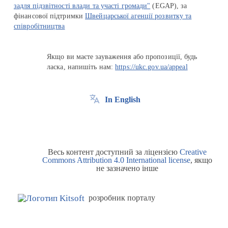
задля підзвітності влади та участі громади"
(EGAP), за
фінансової підтримки
Швейцарської агенції розвитку та
співробітництва
Якщо ви маєте зауваження або пропозиції, будь
ласка, напишіть нам:
https://ukc.gov.ua/appeal
In English
Весь контент доступний за ліцензією
Creative
Commons Attribution 4.0 International license
, якщо
не зазначено інше
розробник порталу