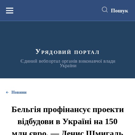
до
основного
Пошук
вмісту
Меню
Урядовий портал
Єдиний вебпортал органів виконавчої влади
України
Новини
Бельгія профінансує проекти
відбудови в Україні на 150
млн євро, — Денис Шмигаль