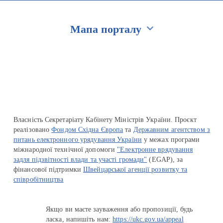
Мапа порталу
Перейти на сайт Ukraine.ua
Власність Секретаріату Кабінету Міністрів України. Проєкт
реалізовано
Фондом Східна Європа
та
Державним агентством з
питань електронного урядування України
у межах програми
міжнародної технічної допомоги
"Електронне врядування
задля підзвітності влади та участі громади"
(EGAP), за
фінансової підтримки
Швейцарської агенції розвитку та
співробітництва
Якщо ви маєте зауваження або пропозиції, будь
ласка, напишіть нам:
https://ukc.gov.ua/appeal