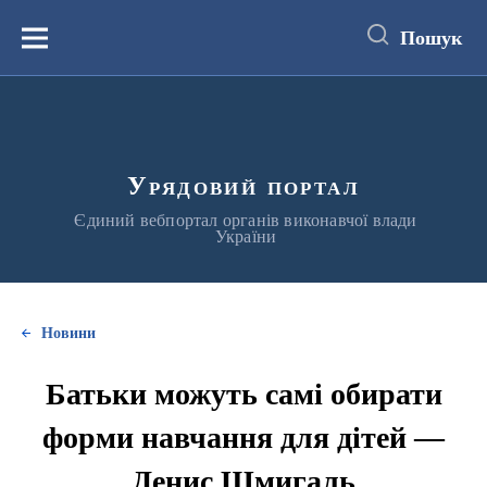
до
основного
Пошук
вмісту
Меню
Урядовий портал
Єдиний вебпортал органів виконавчої влади
України
Новини
Батьки можуть самі обирати
форми навчання для дітей —
Денис Шмигаль