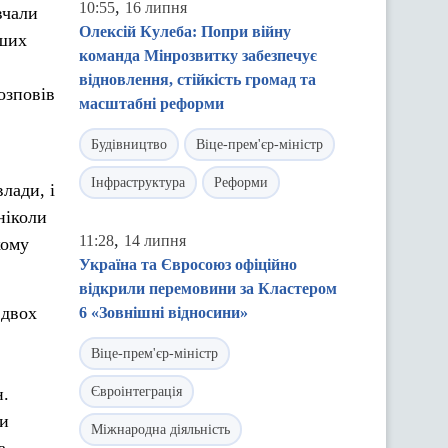
,
10:55
16 липня
вчали
Олексій Кулеба: Попри війну
аших
команда Мінрозвитку забезпечує
відновлення, стійкість громад та
озповів
масштабні реформи
Будівництво
Віце-прем'єр-міністр
Інфраструктура
Реформи
лади, і
ніколи
,
11:28
14 липня
кому
Україна та Євросоюз офіційно
відкрили перемовини за Кластером
 двох
6 «Зовнішні відносини»
Віце-прем'єр-міністр
н.
Євроінтеграція
ли
Міжнародна діяльність