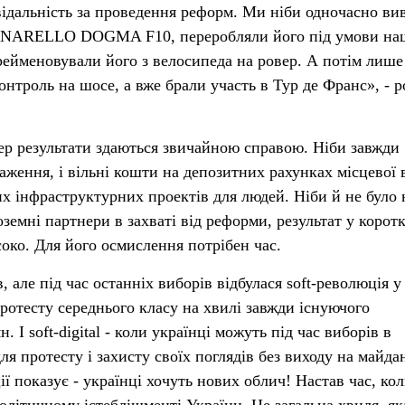
овідальність за проведення реформ. Ми ніби одночасно ви
 PINARELLO DOGMA F10, переробляли його під умови н
ерейменовували його з велосипеда на ровер. А потім лише
нтроль на шосе, а вже брали участь в Тур де Франс», - р
пер результати здаються звичайною справою. Ніби завжди
важення, і вільні кошти на депозитних рахунках місцевої в
их інфраструктурних проектів для людей. Ніби й не було 
оземні партнери в захваті від реформи, результат у корот
соко. Для його осмислення потрібен час.
 але під час останніх виборів відбулася soft-революція у
протесту середнього класу на хвилі завжди існуючого
 І soft-digital - коли українці можуть під час виборів в
я протесту і захисту своїх поглядів без виходу на майда
ії показує - українці хочуть нових облич! Настав час, ко