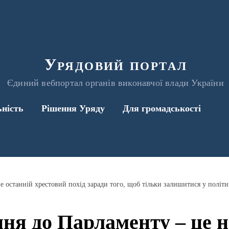
Урядовий портал
Єдиний вебпортал органів виконавчої влади України
ьність
Рішення Уряду
Для громадськості
ня до Парламенту – це н