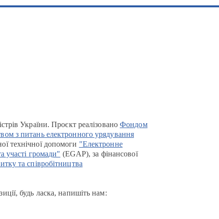
істрів України. Проєкт реалізовано
Фондом
вом з питань електронного урядування
ої технічної допомоги
"Електронне
та участі громади"
(EGAP), за фінансової
итку та співробітництва
иції, будь ласка, напишіть нам: