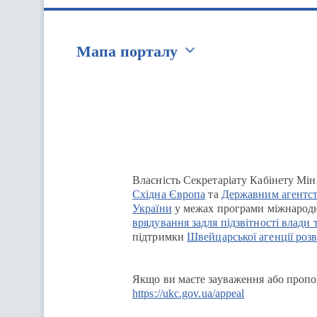
Мапа порталу
Перейти на сайт Ukraine.ua
Власність Секретаріату Кабінету Мін
Східна Європа
та
Державним агентст
України
у межах програми міжнародн
врядування задля підзвітності влади 
підтримки
Швейцарської агенції розв
Якщо ви маєте зауваження або пропоз
https://ukc.gov.ua/appeal