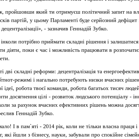
іж, пройшовши який ти отримуєш політичний запит на в
исків партій, у цьому Парламенті буде серйозний дефіцит
 децентралізації», - зазначив Геннадій Зубко.
інколи потрібно приймати складні рішення і залишатися
и діяти, поки є час і можливість працювати в розпочати
ети.
ті дві складні реформи: децентралізація та енергоефектив
ейтнот-режимі і нагально потребують низки вчасних рішен
 ідеї, робота твоєї команди, робота багатьох тисяч людей
нти досягнення цілі - розвиток людського потенціалу - ін
 коли за рахунок вчасних ефективних рішень можна досяг
креслив Геннадій Зубко.
ало! І в пам`яті - 2014 рік, коли не тільки власна праця і
ег, які йшли з бізнесу, науки, забували про спокійне сімей