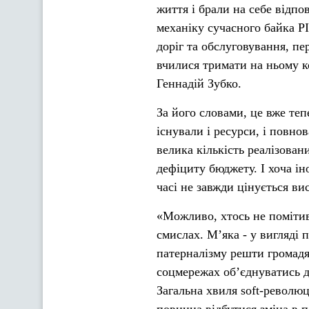
життя і брали на себе відп
механіку сучасного байка
доріг та обслуговування, п
вчилися тримати на ньому ко
Геннадій Зубко.
За його словами, це вже те
існували і ресурси, і повно
велика кількість реалізован
дефіциту бюджету. І хоча ін
часі не завжди цінується ви
«Можливо, хтось не помітив,
смислах. М’яка - у вигляді 
патерналізму решти громадян.
соцмережах об’єднуватись дл
Загальна хвиля soft-революц