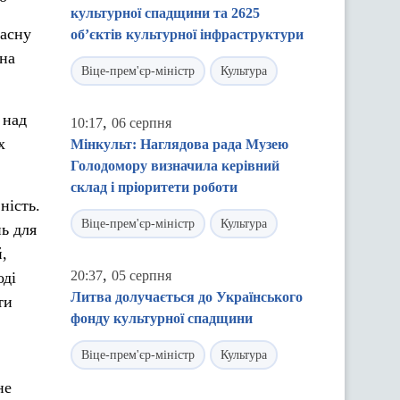
культурної спадщини та 2625
ласну
об’єктів культурної інфраструктури
 на
Віце-прем'єр-міністр
Культура
 над
,
10:17
06 серпня
х
Мінкульт: Наглядова рада Музею
Голодомору визначила керівний
склад і пріоритети роботи
ність.
Віце-прем'єр-міністр
Культура
ь для
,
,
20:37
05 серпня
оді
Литва долучається до Українського
ти
фонду культурної спадщини
Віце-прем'єр-міністр
Культура
не