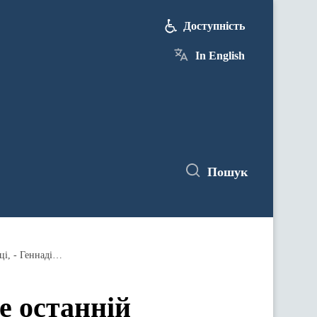
Доступність
In English
Пошук
Балотування до Парламенту – це не останній хрестовий похід заради того, щоб тільки залишитися у політиці, - Геннадій Зубко
е останній