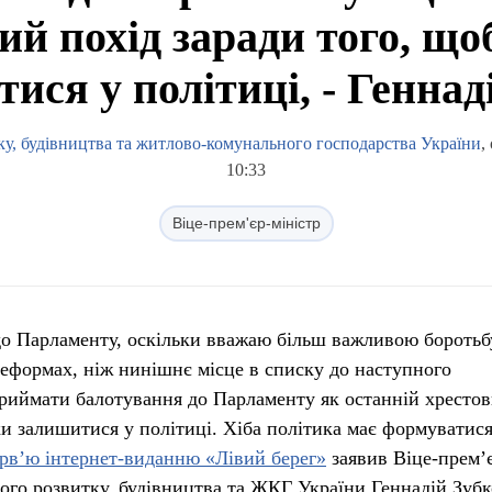
ий похід заради того, що
ися у політиці, - Геннад
ку, будівництва та житлово-комунального господарства України
,
10:33
Віце-прем'єр-міністр
о Парламенту, оскільки вважаю більш важливою боротьб
реформах, ніж нинішнє місце в списку до наступного
риймати балотування до Парламенту як останній хресто
ьки залишитися у політиці. Хіба політика має формуватис
ерв’ю інтернет-виданню «Лівий берег»
заявив Віце-прем’
ного розвитку, будівництва та ЖКГ України Геннадій Зубк