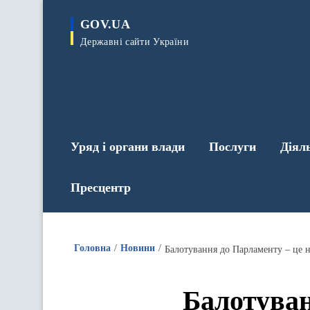
до
основного
GOV.UA
вмісту
Державні сайти України
Уряд і органи влади
Послуги
Діял
Пресцентр
Головна
Новини
Балотуван