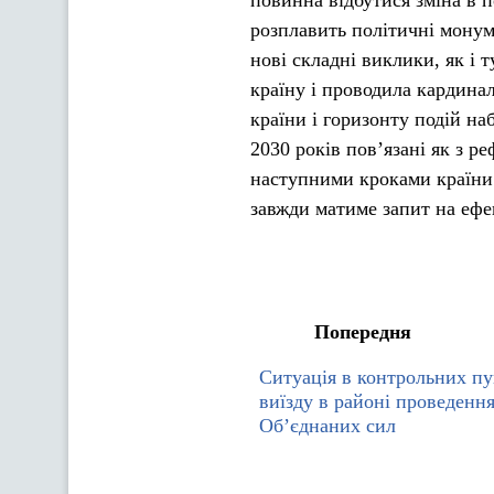
повинна відбутися зміна в п
розплавить політичні монум
нові складні виклики, як і 
країну і проводила кардинал
країни і горизонту подій на
2030 років пов’язані як з ре
наступними кроками країни 
завжди матиме запит на ефе
Попередня
Ситуація в контрольних пу
виїзду в районі проведення
Об’єднаних сил