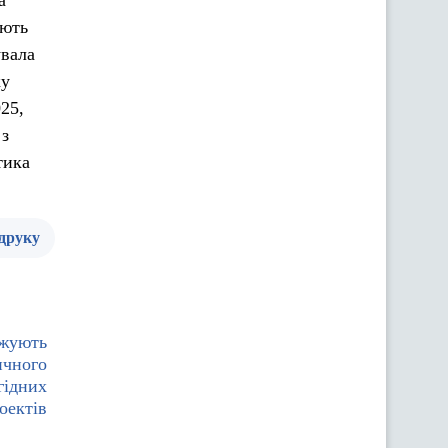
а
ають
увала
ку
25,
 з
тика
 друку
джують
ичного
гідних
оектів