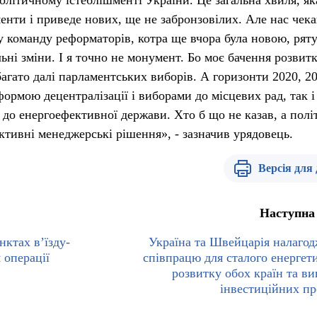
олітичному істеблішменті України. Це загальна хвиля, як
енти і приведе нових, ще не забронзовілих. Але нас чек
ту команду реформаторів, котра ще вчора була новою, рят
ьні зміни. І я точно не монумент. Бо моє бачення розвит
багато далі парламентських виборів. А горизонти 2020, 20
формою децентралізації і виборами до місцевих рад, так і
до енергоефективної держави. Хто б що не казав, а полі
ктивні менеджерські рішення», - зазначив урядовець.
Версія для
Наступна
нктах в’їзду-
Україна та Швейцарія налаго
 операції
співпрацю для сталого енергет
розвитку обох країн та ви
інвестиційних пр