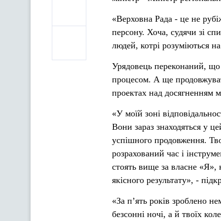
«Верховна Рада - це не руб
персону. Хоча, судячи зі сп
людей, котрі розуміються на
Урядовець переконаний, що 
процесом. А ще продовжуват
проектах над досягненням м
«У моїй зоні відповідальнос
Вони зараз знаходяться у ц
успішного продовження. Твої
розрахований час і інструме
стоять вище за власне «Я»,
якісного результату», - під
«За п’ять років зроблено нем
безсонні ночі, а й твоїх кол