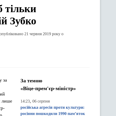
б тільки
ій Зубко
 опубліковано 21 червня 2019 року о
у за
За темою
«Віце-прем'єр-міністр»
вий
я лише
,
14:23
06 серпня
російська агресія проти культури:
єр-
росіяни пошкодили 1990 пам’яток
о